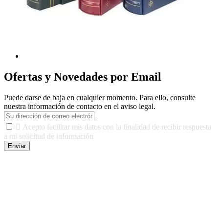
Ofertas y Novedades por Email
Puede darse de baja en cualquier momento. Para ello, consulte
nuestra información de contacto en el aviso legal.

Acepto facilitar mis datos con la finalidad de recibir respuesta
a mi solicitud de información
Enviar
De conformidad con las leyes y normativas aplicables, tienes
derecho a acceder, rectificar, limitar el tratamiento, oposición,
portabilidad y supresión de tus datos. Responsable De Tratamiento:
Javier Agustin Lopez Berdejo Finalidad: Mantener relaciones
comerciales/transaccionales con los usuarios interesados.
Legitimación: Consentimiento del usuario interesado. Destinatarios:
No se cederán datos a terceros, salvo autorización expresa del
usuario u obligación o permiso legal. Derechos: Acceso,