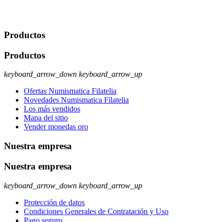
rectificación, supresión y oposición, entre otros. Para saber cómo
ejercer estos derechos visite nuestra página de
protección de datos
.
Productos
Productos
keyboard_arrow_down
keyboard_arrow_up
Ofertas Numismatica Filatelia
Novedades Numismatica Filatelia
Los más vendidos
Mapa del sitio
Vender monedas oro
Nuestra empresa
Nuestra empresa
keyboard_arrow_down
keyboard_arrow_up
Protección de datos
Condiciones Generales de Contratación y Uso
Pago seguro