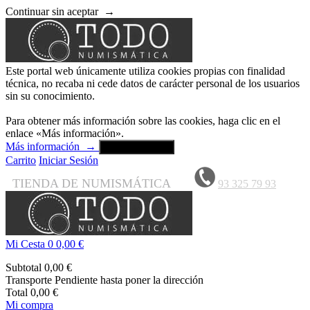
Continuar sin aceptar
→
Este portal web únicamente utiliza cookies propias con finalidad
técnica, no recaba ni cede datos de carácter personal de los usuarios
sin su conocimiento.
Para obtener más información sobre las cookies, haga clic en el
enlace «Más información».
Más información
→
Aceptar y cerrar
Carrito
Iniciar Sesión
TIENDA DE NUMISMÁTICA
93 325 79 93
Mi Cesta
0
0,00 €
Subtotal
0,00 €
Transporte
Pendiente hasta poner la dirección
Total
0,00 €
Mi compra