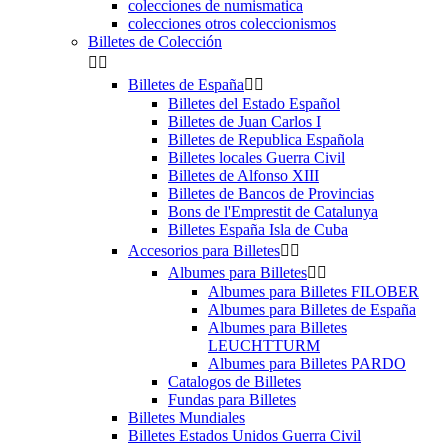
colecciones de numismatica
colecciones otros coleccionismos
Billetes de Colección


Billetes de España


Billetes del Estado Español
Billetes de Juan Carlos I
Billetes de Republica Española
Billetes locales Guerra Civil
Billetes de Alfonso XIII
Billetes de Bancos de Provincias
Bons de l'Emprestit de Catalunya
Billetes España Isla de Cuba
Accesorios para Billetes


Albumes para Billetes


Albumes para Billetes FILOBER
Albumes para Billetes de España
Albumes para Billetes
LEUCHTTURM
Albumes para Billetes PARDO
Catalogos de Billetes
Fundas para Billetes
Billetes Mundiales
Billetes Estados Unidos Guerra Civil