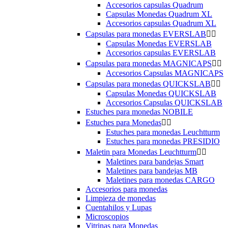
Accesorios capsulas Quadrum
Capsulas Monedas Quadrum XL
Accesorios capsulas Quadrum XL
Capsulas para monedas EVERSLAB


Capsulas Monedas EVERSLAB
Accesorios capsulas EVERSLAB
Capsulas para monedas MAGNICAPS


Accesorios Capsulas MAGNICAPS
Capsulas para monedas QUICKSLAB


Capsulas Monedas QUICKSLAB
Accesorios Capsulas QUICKSLAB
Estuches para monedas NOBILE
Estuches para Monedas


Estuches para monedas Leuchtturm
Estuches para monedas PRESIDIO
Maletin para Monedas Leuchtturm


Maletines para bandejas Smart
Maletines para bandejas MB
Maletines para monedas CARGO
Accesorios para monedas
Limpieza de monedas
Cuentahilos y Lupas
Microscopios
Vitrinas para Monedas