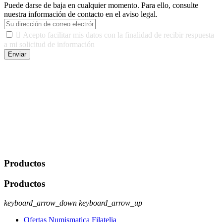
Puede darse de baja en cualquier momento. Para ello, consulte
nuestra información de contacto en el aviso legal.

Acepto facilitar mis datos con la finalidad de recibir respuesta
a mi solicitud de información
Enviar
De conformidad con las leyes y normativas aplicables, tienes
derecho a acceder, rectificar, limitar el tratamiento, oposición,
portabilidad y supresión de tus datos. Responsable De Tratamiento:
Javier Agustin Lopez Berdejo Finalidad: Mantener relaciones
comerciales/transaccionales con los usuarios interesados.
Legitimación: Consentimiento del usuario interesado. Destinatarios:
No se cederán datos a terceros, salvo autorización expresa del
usuario u obligación o permiso legal. Derechos: Acceso,
rectificación, supresión y oposición, entre otros. Para saber cómo
ejercer estos derechos visite nuestra página de
protección de datos
.
Productos
Productos
keyboard_arrow_down
keyboard_arrow_up
Ofertas Numismatica Filatelia