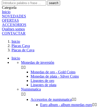
search
Categoría
Inicio
NOVEDADES
OFERTAS
ACCESORIOS
Quiénes somos
CONTACTAR
Inicio
Placas Cava
Placas de Cava
Inicio
Monedas de inversión


Monedas de oro - Gold Coins
Monedas de plata - Silver Coins
Lingotes de oro
Lingotes de plata
Numismatica


Accesorios de numismatica


Euro album - album monedas euro

