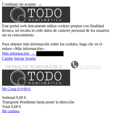
Continuar sin aceptar
→
Este portal web únicamente utiliza cookies propias con finalidad
técnica, no recaba ni cede datos de carácter personal de los usuarios
sin su conocimiento.
Para obtener más información sobre las cookies, haga clic en el
enlace «Más información».
Más información
→
Aceptar y cerrar
Carrito
Iniciar Sesión
TIENDA DE NUMISMÁTICA
93 325 79 93
Mi Cesta
0
0,00 €
Subtotal
0,00 €
Transporte
Pendiente hasta poner la dirección
Total
0,00 €
Mi compra