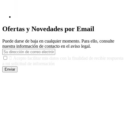
Ofertas y Novedades por Email
Puede darse de baja en cualquier momento. Para ello, consulte
nuestra información de contacto en el aviso legal.

Acepto facilitar mis datos con la finalidad de recibir respuesta
a mi solicitud de información
Enviar
De conformidad con las leyes y normativas aplicables, tienes
derecho a acceder, rectificar, limitar el tratamiento, oposición,
portabilidad y supresión de tus datos. Responsable De Tratamiento:
Javier Agustin Lopez Berdejo Finalidad: Mantener relaciones
comerciales/transaccionales con los usuarios interesados.
Legitimación: Consentimiento del usuario interesado. Destinatarios:
No se cederán datos a terceros, salvo autorización expresa del
usuario u obligación o permiso legal. Derechos: Acceso,
rectificación, supresión y oposición, entre otros. Para saber cómo
ejercer estos derechos visite nuestra página de
protección de datos
.