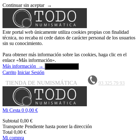
Continuar sin aceptar
→
Este portal web únicamente utiliza cookies propias con finalidad
técnica, no recaba ni cede datos de carácter personal de los usuarios
sin su conocimiento.
Para obtener más información sobre las cookies, haga clic en el
enlace «Más información».
Más información
→
Aceptar y cerrar
Carrito
Iniciar Sesión
TIENDA DE NUMISMÁTICA
93 325 79 93
Mi Cesta
0
0,00 €
Subtotal
0,00 €
Transporte
Pendiente hasta poner la dirección
Total
0,00 €
Mi compra