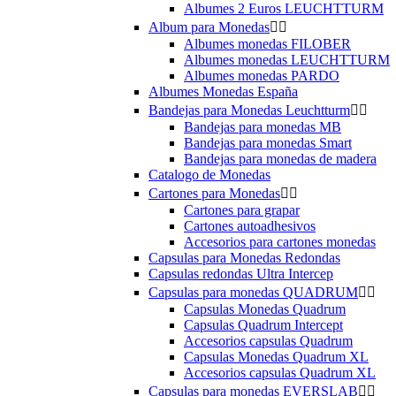
Albumes 2 Euros LEUCHTTURM
Album para Monedas


Albumes monedas FILOBER
Albumes monedas LEUCHTTURM
Albumes monedas PARDO
Albumes Monedas España
Bandejas para Monedas Leuchtturm


Bandejas para monedas MB
Bandejas para monedas Smart
Bandejas para monedas de madera
Catalogo de Monedas
Cartones para Monedas


Cartones para grapar
Cartones autoadhesivos
Accesorios para cartones monedas
Capsulas para Monedas Redondas
Capsulas redondas Ultra Intercep
Capsulas para monedas QUADRUM


Capsulas Monedas Quadrum
Capsulas Quadrum Intercept
Accesorios capsulas Quadrum
Capsulas Monedas Quadrum XL
Accesorios capsulas Quadrum XL
Capsulas para monedas EVERSLAB

