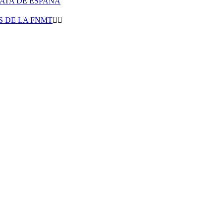
LATA DE ESPAÑA
 DE LA FNMT

