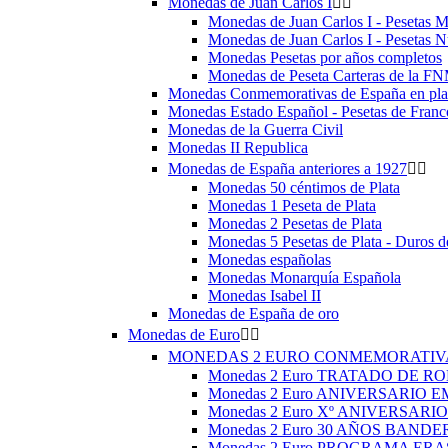
Monedas de Juan Carlos I


Monedas de Juan Carlos I - Pesetas 
Monedas de Juan Carlos I - Pesetas 
Monedas Pesetas por años completos
Monedas de Peseta Carteras de la F
Monedas Conmemorativas de España en plat
Monedas Estado Español - Pesetas de Franc
Monedas de la Guerra Civil
Monedas II Republica
Monedas de España anteriores a 1927


Monedas 50 céntimos de Plata
Monedas 1 Peseta de Plata
Monedas 2 Pesetas de Plata
Monedas 5 Pesetas de Plata - Duros d
Monedas españolas
Monedas Monarquía Española
Monedas Isabel II
Monedas de España de oro
Monedas de Euro


MONEDAS 2 EURO CONMEMORATI
Monedas 2 Euro TRATADO DE RO
Monedas 2 Euro ANIVERSARIO 
Monedas 2 Euro Xº ANIVERSARI
Monedas 2 Euro 30 AÑOS BANDE
Monedas 2 Euro PROGRAMA ER