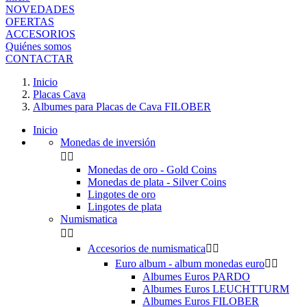
NOVEDADES
OFERTAS
ACCESORIOS
Quiénes somos
CONTACTAR
Inicio
Placas Cava
Albumes para Placas de Cava FILOBER
Inicio
Monedas de inversión


Monedas de oro - Gold Coins
Monedas de plata - Silver Coins
Lingotes de oro
Lingotes de plata
Numismatica


Accesorios de numismatica


Euro album - album monedas euro


Albumes Euros PARDO
Albumes Euros LEUCHTTURM
Albumes Euros FILOBER