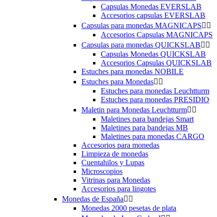
Capsulas Monedas EVERSLAB
Accesorios capsulas EVERSLAB
Capsulas para monedas MAGNICAPS


Accesorios Capsulas MAGNICAPS
Capsulas para monedas QUICKSLAB


Capsulas Monedas QUICKSLAB
Accesorios Capsulas QUICKSLAB
Estuches para monedas NOBILE
Estuches para Monedas


Estuches para monedas Leuchtturm
Estuches para monedas PRESIDIO
Maletin para Monedas Leuchtturm


Maletines para bandejas Smart
Maletines para bandejas MB
Maletines para monedas CARGO
Accesorios para monedas
Limpieza de monedas
Cuentahilos y Lupas
Microscopios
Vitrinas para Monedas
Accesorios para lingotes
Monedas de España


Monedas 2000 pesetas de plata