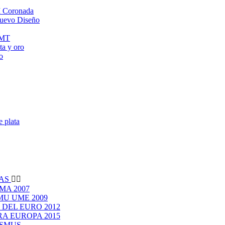
M Coronada
Nuevo Diseño
NMT
a y oro
o
e plata
VAS


MA 2007
EMU UME 2009
O DEL EURO 2012
RA EUROPA 2015
ASMUS