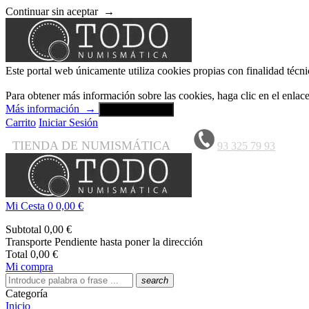
Continuar sin aceptar
→
Este portal web únicamente utiliza cookies propias con finalidad técni
Para obtener más información sobre las cookies, haga clic en el enla
Más información
→
Aceptar y cerrar
Carrito
Iniciar Sesión
TIENDA DE NUMISMÁTICA
93 325 79 93
Mi Cesta
0
0,00 €
Subtotal
0,00 €
Transporte
Pendiente hasta poner la dirección
Total
0,00 €
Mi compra
search
Categoría
Inicio