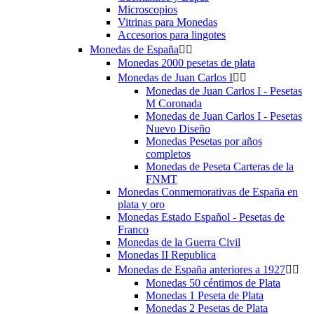
Microscopios
Vitrinas para Monedas
Accesorios para lingotes
Monedas de España


Monedas 2000 pesetas de plata
Monedas de Juan Carlos I


Monedas de Juan Carlos I - Pesetas
M Coronada
Monedas de Juan Carlos I - Pesetas
Nuevo Diseño
Monedas Pesetas por años
completos
Monedas de Peseta Carteras de la
FNMT
Monedas Conmemorativas de España en
plata y oro
Monedas Estado Español - Pesetas de
Franco
Monedas de la Guerra Civil
Monedas II Republica
Monedas de España anteriores a 1927


Monedas 50 céntimos de Plata
Monedas 1 Peseta de Plata
Monedas 2 Pesetas de Plata