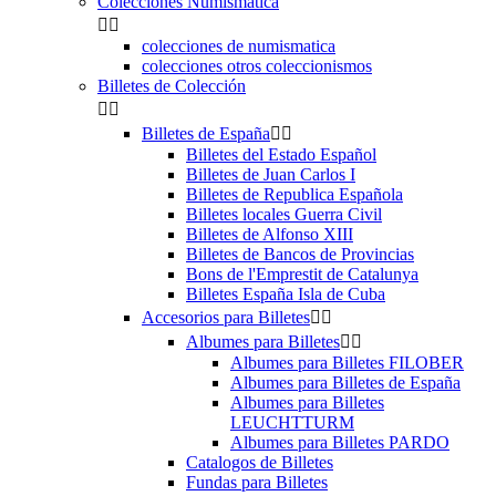
Colecciones Numismatica


colecciones de numismatica
colecciones otros coleccionismos
Billetes de Colección


Billetes de España


Billetes del Estado Español
Billetes de Juan Carlos I
Billetes de Republica Española
Billetes locales Guerra Civil
Billetes de Alfonso XIII
Billetes de Bancos de Provincias
Bons de l'Emprestit de Catalunya
Billetes España Isla de Cuba
Accesorios para Billetes


Albumes para Billetes


Albumes para Billetes FILOBER
Albumes para Billetes de España
Albumes para Billetes
LEUCHTTURM
Albumes para Billetes PARDO
Catalogos de Billetes
Fundas para Billetes