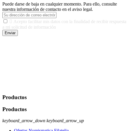
Puede darse de baja en cualquier momento. Para ello, consulte
nuestra información de contacto en el aviso legal.

Acepto facilitar mis datos con la finalidad de recibir respuesta
a mi solicitud de información
Enviar
De conformidad con las leyes y normativas aplicables, tienes
derecho a acceder, rectificar, limitar el tratamiento, oposición,
portabilidad y supresión de tus datos. Responsable De Tratamiento:
Javier Agustin Lopez Berdejo Finalidad: Mantener relaciones
comerciales/transaccionales con los usuarios interesados.
Legitimación: Consentimiento del usuario interesado. Destinatarios:
No se cederán datos a terceros, salvo autorización expresa del
usuario u obligación o permiso legal. Derechos: Acceso,
rectificación, supresión y oposición, entre otros. Para saber cómo
ejercer estos derechos visite nuestra página de
protección de datos
.
Productos
Productos
keyboard_arrow_down
keyboard_arrow_up
Ofertas Numismatica Filatelia