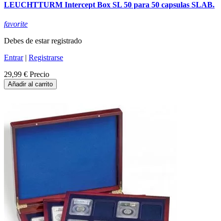
LEUCHTTURM Intercept Box SL 50 para 50 capsulas SLAB.
favorite
Debes de estar registrado
Entrar
|
Registrarse
29,99 €
Precio
Añadir al carrito