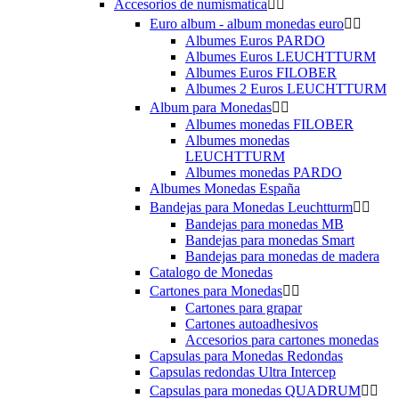
Accesorios de numismatica


Euro album - album monedas euro


Albumes Euros PARDO
Albumes Euros LEUCHTTURM
Albumes Euros FILOBER
Albumes 2 Euros LEUCHTTURM
Album para Monedas


Albumes monedas FILOBER
Albumes monedas
LEUCHTTURM
Albumes monedas PARDO
Albumes Monedas España
Bandejas para Monedas Leuchtturm


Bandejas para monedas MB
Bandejas para monedas Smart
Bandejas para monedas de madera
Catalogo de Monedas
Cartones para Monedas


Cartones para grapar
Cartones autoadhesivos
Accesorios para cartones monedas
Capsulas para Monedas Redondas
Capsulas redondas Ultra Intercep
Capsulas para monedas QUADRUM

