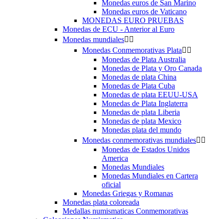
Monedas euros de San Marino
Monedas euros de Vaticano
MONEDAS EURO PRUEBAS
Monedas de ECU - Anterior al Euro
Monedas mundiales


Monedas Conmemorativas Plata


Monedas de Plata Australia
Monedas de Plata y Oro Canada
Monedas de plata China
Monedas de Plata Cuba
Monedas de plata EEUU-USA
Monedas de Plata Inglaterra
Monedas de plata Liberia
Monedas de plata Mexico
Monedas plata del mundo
Monedas conmemorativas mundiales


Monedas de Estados Unidos
America
Monedas Mundiales
Monedas Mundiales en Cartera
oficial
Monedas Griegas y Romanas
Monedas plata coloreada
Medallas numismaticas Conmemorativas