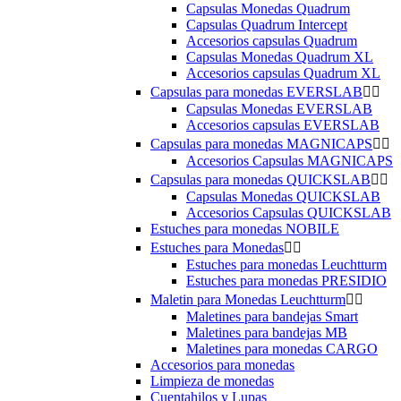
Capsulas Monedas Quadrum
Capsulas Quadrum Intercept
Accesorios capsulas Quadrum
Capsulas Monedas Quadrum XL
Accesorios capsulas Quadrum XL
Capsulas para monedas EVERSLAB


Capsulas Monedas EVERSLAB
Accesorios capsulas EVERSLAB
Capsulas para monedas MAGNICAPS


Accesorios Capsulas MAGNICAPS
Capsulas para monedas QUICKSLAB


Capsulas Monedas QUICKSLAB
Accesorios Capsulas QUICKSLAB
Estuches para monedas NOBILE
Estuches para Monedas


Estuches para monedas Leuchtturm
Estuches para monedas PRESIDIO
Maletin para Monedas Leuchtturm


Maletines para bandejas Smart
Maletines para bandejas MB
Maletines para monedas CARGO
Accesorios para monedas
Limpieza de monedas
Cuentahilos y Lupas