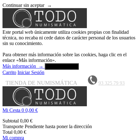
Continuar sin aceptar
→
Este portal web únicamente utiliza cookies propias con finalidad
técnica, no recaba ni cede datos de carácter personal de los usuarios
sin su conocimiento.
Para obtener más información sobre las cookies, haga clic en el
enlace «Más información».
Más información
→
Aceptar y cerrar
Carrito
Iniciar Sesión
TIENDA DE NUMISMÁTICA
93 325 79 93
Mi Cesta
0
0,00 €
Subtotal
0,00 €
Transporte
Pendiente hasta poner la dirección
Total
0,00 €
Mi compra