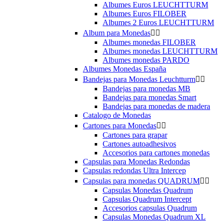
Albumes Euros LEUCHTTURM
Albumes Euros FILOBER
Albumes 2 Euros LEUCHTTURM
Album para Monedas


Albumes monedas FILOBER
Albumes monedas LEUCHTTURM
Albumes monedas PARDO
Albumes Monedas España
Bandejas para Monedas Leuchtturm


Bandejas para monedas MB
Bandejas para monedas Smart
Bandejas para monedas de madera
Catalogo de Monedas
Cartones para Monedas


Cartones para grapar
Cartones autoadhesivos
Accesorios para cartones monedas
Capsulas para Monedas Redondas
Capsulas redondas Ultra Intercep
Capsulas para monedas QUADRUM


Capsulas Monedas Quadrum
Capsulas Quadrum Intercept
Accesorios capsulas Quadrum
Capsulas Monedas Quadrum XL