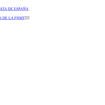
LATA DE ESPAÑA
 DE LA FNMT

