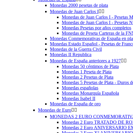
Monedas 2000 pesetas de plata
Monedas de Juan Carlos I


Monedas de Juan Carlos I - Pesetas 
Monedas de Juan Carlos I - Pesetas 
Monedas Pesetas por años completos
Monedas de Peseta Carteras de la F
Monedas Conmemorativas de España en plat
Monedas Estado Español - Pesetas de Franc
Monedas de la Guerra Civil
Monedas II Republica
Monedas de España anteriores a 1927


Monedas 50 céntimos de Plata
Monedas 1 Peseta de Plata
Monedas 2 Pesetas de Plata
Monedas 5 Pesetas de Plata - Duros d
Monedas españolas
Monedas Monarquía Española
Monedas Isabel II
Monedas de España de oro
Monedas de Euro


MONEDAS 2 EURO CONMEMORATI
Monedas 2 Euro TRATADO DE RO
Monedas 2 Euro ANIVERSARIO 
Monedas 2 Euro Xº ANIVERSARI