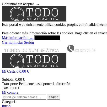
Continuar sin aceptar
→
Este portal web únicamente utiliza cookies propias con finalidad técni
Para obtener más información sobre las cookies, haga clic en el enla
Más información
→
Aceptar y cerrar
Carrito
Iniciar Sesión
TIENDA DE NUMISMÁTICA
93 325 79 93
Mi Cesta
0
0,00 €
Subtotal
0,00 €
Transporte
Pendiente hasta poner la dirección
Total
0,00 €
Mi compra
search
Categoría
Inicio