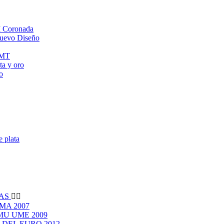
M Coronada
Nuevo Diseño
NMT
a y oro
o
e plata
VAS


MA 2007
EMU UME 2009
O DEL EURO 2012