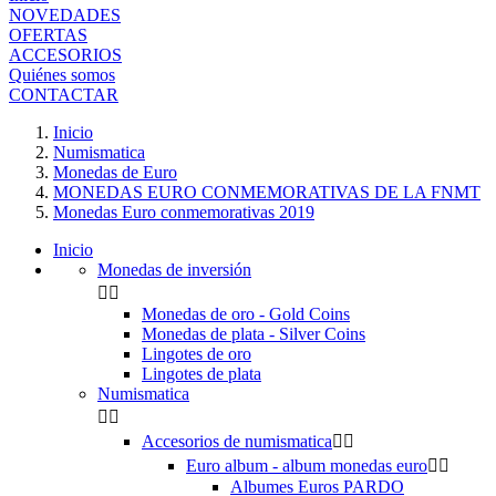
NOVEDADES
OFERTAS
ACCESORIOS
Quiénes somos
CONTACTAR
Inicio
Numismatica
Monedas de Euro
MONEDAS EURO CONMEMORATIVAS DE LA FNMT
Monedas Euro conmemorativas 2019
Inicio
Monedas de inversión


Monedas de oro - Gold Coins
Monedas de plata - Silver Coins
Lingotes de oro
Lingotes de plata
Numismatica


Accesorios de numismatica


Euro album - album monedas euro


Albumes Euros PARDO