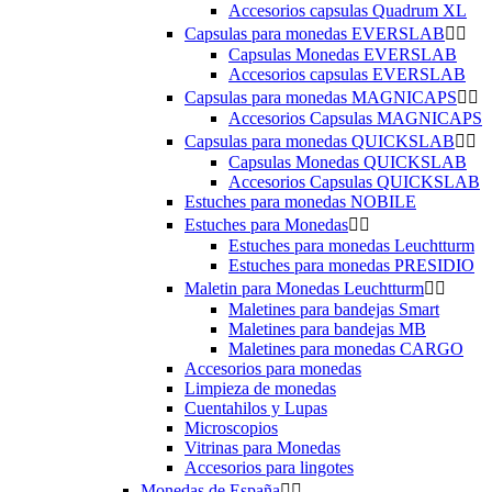
Accesorios capsulas Quadrum XL
Capsulas para monedas EVERSLAB


Capsulas Monedas EVERSLAB
Accesorios capsulas EVERSLAB
Capsulas para monedas MAGNICAPS


Accesorios Capsulas MAGNICAPS
Capsulas para monedas QUICKSLAB


Capsulas Monedas QUICKSLAB
Accesorios Capsulas QUICKSLAB
Estuches para monedas NOBILE
Estuches para Monedas


Estuches para monedas Leuchtturm
Estuches para monedas PRESIDIO
Maletin para Monedas Leuchtturm


Maletines para bandejas Smart
Maletines para bandejas MB
Maletines para monedas CARGO
Accesorios para monedas
Limpieza de monedas
Cuentahilos y Lupas
Microscopios
Vitrinas para Monedas
Accesorios para lingotes
Monedas de España

