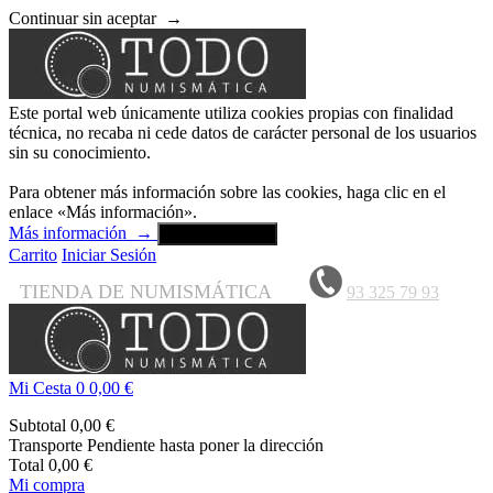
Continuar sin aceptar
→
Este portal web únicamente utiliza cookies propias con finalidad
técnica, no recaba ni cede datos de carácter personal de los usuarios
sin su conocimiento.
Para obtener más información sobre las cookies, haga clic en el
enlace «Más información».
Más información
→
Aceptar y cerrar
Carrito
Iniciar Sesión
TIENDA DE NUMISMÁTICA
93 325 79 93
Mi Cesta
0
0,00 €
Subtotal
0,00 €
Transporte
Pendiente hasta poner la dirección
Total
0,00 €
Mi compra