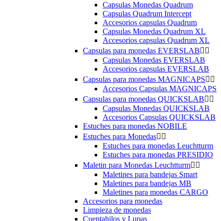
Capsulas Monedas Quadrum
Capsulas Quadrum Intercept
Accesorios capsulas Quadrum
Capsulas Monedas Quadrum XL
Accesorios capsulas Quadrum XL
Capsulas para monedas EVERSLAB


Capsulas Monedas EVERSLAB
Accesorios capsulas EVERSLAB
Capsulas para monedas MAGNICAPS


Accesorios Capsulas MAGNICAPS
Capsulas para monedas QUICKSLAB


Capsulas Monedas QUICKSLAB
Accesorios Capsulas QUICKSLAB
Estuches para monedas NOBILE
Estuches para Monedas


Estuches para monedas Leuchtturm
Estuches para monedas PRESIDIO
Maletin para Monedas Leuchtturm


Maletines para bandejas Smart
Maletines para bandejas MB
Maletines para monedas CARGO
Accesorios para monedas
Limpieza de monedas
Cuentahilos y Lupas