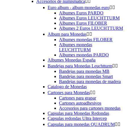
Accesorios de numismatica


Euro album - album monedas euro


Albumes Euros PARDO
Albumes Euros LEUCHTTURM
Albumes Euros FILOBER
Albumes 2 Euros LEUCHTTURM
Album para Monedas


Albumes monedas FILOBER
Albumes monedas
LEUCHTTURM
Albumes monedas PARDO
Albumes Monedas España
Bandejas para Monedas Leuchtturm


Bandejas para monedas MB
Bandejas para monedas Smart
Bandejas para monedas de madera
Catalogo de Monedas
Cartones para Monedas


Cartones para grapar
Cartones autoadhesivos
Accesorios para cartones monedas
Capsulas para Monedas Redondas
Capsulas redondas Ultra Intercep
Capsulas para monedas QUADRUM

