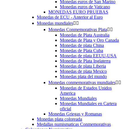
Monedas euros de San Marino
Monedas euros de Vaticano
MONEDAS EURO PRUEBAS
Monedas de ECU - Anterior al Euro
Monedas mundiales


Monedas Conmemorativas Plata


Monedas de Plata Australia
Monedas de Plata y Oro Canada
Monedas de plata China
Monedas de Plata Cuba
Monedas de plata EEUU-USA
Monedas de Plata Inglaterra
Monedas de plata Liberia
Monedas de plata Mexico
Monedas plata del mundo
Monedas conmemorativas mundiales


Monedas de Estados Unidos
America
Monedas Mundiales
Monedas Mundiales en Cartera
oficial
Monedas Griegas y Romanas
Monedas plata coloreada
Medallas numismaticas Conmemorativas