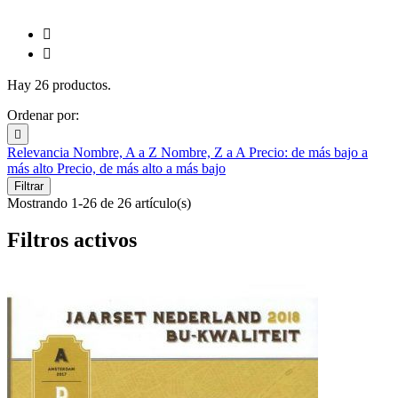


Hay 26 productos.
Ordenar por:

Relevancia
Nombre, A a Z
Nombre, Z a A
Precio: de más bajo a
más alto
Precio, de más alto a más bajo
Filtrar
Mostrando 1-26 de 26 artículo(s)
Filtros activos