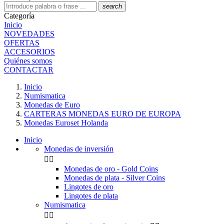
search
Categoría
Inicio
NOVEDADES
OFERTAS
ACCESORIOS
Quiénes somos
CONTACTAR
Inicio
Numismatica
Monedas de Euro
CARTERAS MONEDAS EURO DE EUROPA
Monedas Euroset Holanda
Inicio
Monedas de inversión


Monedas de oro - Gold Coins
Monedas de plata - Silver Coins
Lingotes de oro
Lingotes de plata
Numismatica

