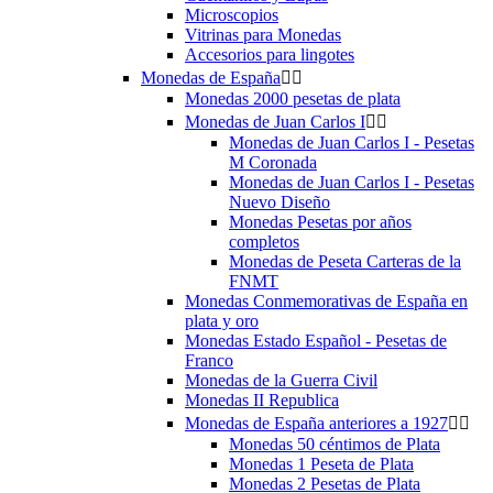
Microscopios
Vitrinas para Monedas
Accesorios para lingotes
Monedas de España


Monedas 2000 pesetas de plata
Monedas de Juan Carlos I


Monedas de Juan Carlos I - Pesetas
M Coronada
Monedas de Juan Carlos I - Pesetas
Nuevo Diseño
Monedas Pesetas por años
completos
Monedas de Peseta Carteras de la
FNMT
Monedas Conmemorativas de España en
plata y oro
Monedas Estado Español - Pesetas de
Franco
Monedas de la Guerra Civil
Monedas II Republica
Monedas de España anteriores a 1927


Monedas 50 céntimos de Plata
Monedas 1 Peseta de Plata
Monedas 2 Pesetas de Plata