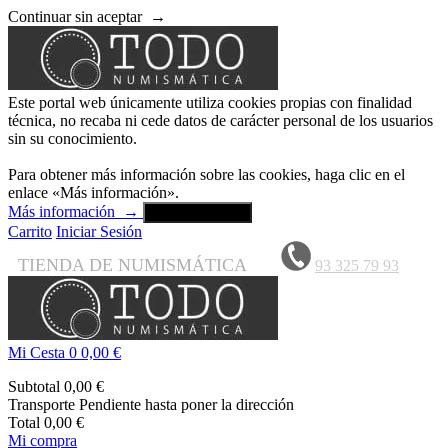
Continuar sin aceptar
→
Este portal web únicamente utiliza cookies propias con finalidad
técnica, no recaba ni cede datos de carácter personal de los usuarios
sin su conocimiento.
Para obtener más información sobre las cookies, haga clic en el
enlace «Más información».
Más información
→
Aceptar y cerrar
Carrito
Iniciar Sesión
TIENDA DE NUMISMÁTICA
93 325 79 93
Mi Cesta
0
0,00 €
Subtotal
0,00 €
Transporte
Pendiente hasta poner la dirección
Total
0,00 €
Mi compra