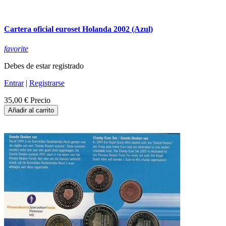
Cartera oficial euroset Holanda 2002 (Azul)
favorite
Debes de estar registrado
Entrar
|
Registrarse
35,00 €
Precio
Añadir al carrito