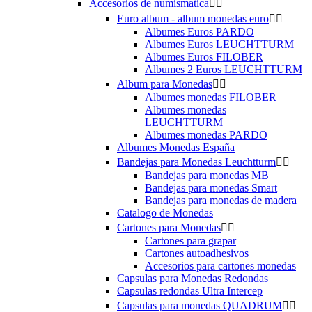
Accesorios de numismatica


Euro album - album monedas euro


Albumes Euros PARDO
Albumes Euros LEUCHTTURM
Albumes Euros FILOBER
Albumes 2 Euros LEUCHTTURM
Album para Monedas


Albumes monedas FILOBER
Albumes monedas
LEUCHTTURM
Albumes monedas PARDO
Albumes Monedas España
Bandejas para Monedas Leuchtturm


Bandejas para monedas MB
Bandejas para monedas Smart
Bandejas para monedas de madera
Catalogo de Monedas
Cartones para Monedas


Cartones para grapar
Cartones autoadhesivos
Accesorios para cartones monedas
Capsulas para Monedas Redondas
Capsulas redondas Ultra Intercep
Capsulas para monedas QUADRUM

