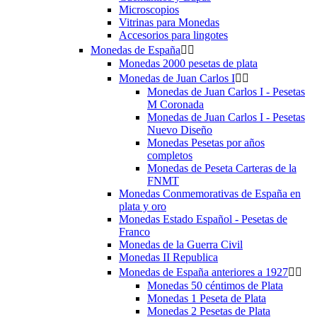
Microscopios
Vitrinas para Monedas
Accesorios para lingotes
Monedas de España


Monedas 2000 pesetas de plata
Monedas de Juan Carlos I


Monedas de Juan Carlos I - Pesetas
M Coronada
Monedas de Juan Carlos I - Pesetas
Nuevo Diseño
Monedas Pesetas por años
completos
Monedas de Peseta Carteras de la
FNMT
Monedas Conmemorativas de España en
plata y oro
Monedas Estado Español - Pesetas de
Franco
Monedas de la Guerra Civil
Monedas II Republica
Monedas de España anteriores a 1927


Monedas 50 céntimos de Plata
Monedas 1 Peseta de Plata
Monedas 2 Pesetas de Plata