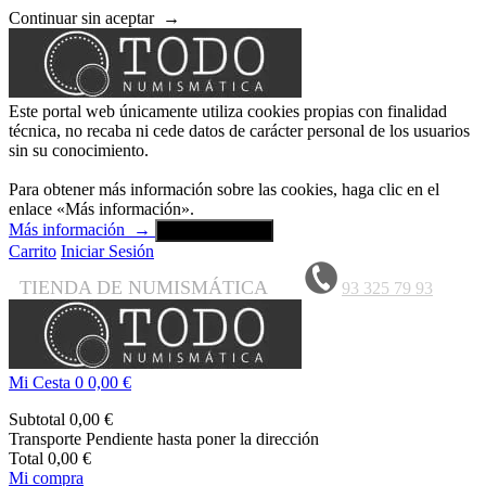
Continuar sin aceptar
→
Este portal web únicamente utiliza cookies propias con finalidad
técnica, no recaba ni cede datos de carácter personal de los usuarios
sin su conocimiento.
Para obtener más información sobre las cookies, haga clic en el
enlace «Más información».
Más información
→
Aceptar y cerrar
Carrito
Iniciar Sesión
TIENDA DE NUMISMÁTICA
93 325 79 93
Mi Cesta
0
0,00 €
Subtotal
0,00 €
Transporte
Pendiente hasta poner la dirección
Total
0,00 €
Mi compra