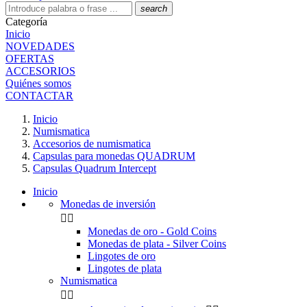
search
Categoría
Inicio
NOVEDADES
OFERTAS
ACCESORIOS
Quiénes somos
CONTACTAR
Inicio
Numismatica
Accesorios de numismatica
Capsulas para monedas QUADRUM
Capsulas Quadrum Intercept
Inicio
Monedas de inversión


Monedas de oro - Gold Coins
Monedas de plata - Silver Coins
Lingotes de oro
Lingotes de plata
Numismatica

