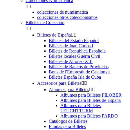
Colecciones Numismatica


colecciones de numismatica
colecciones otros coleccionismos
Billetes de Colección


Billetes de España


Billetes del Estado Español
Billetes de Juan Carlos I
Billetes de Republica Española
Billetes locales Guerra Civil
Billetes de Alfonso XIII
Billetes de Bancos de Provincias
Bons de l'Emprestit de Catalunya
Billetes España Isla de Cuba
Accesorios para Billetes


Albumes para Billetes


Albumes para Billetes FILOBER
Albumes para Billetes de España
Albumes para Billetes
LEUCHTTURM
Albumes para Billetes PARDO
Catalogos de Billetes
Fundas para Billetes