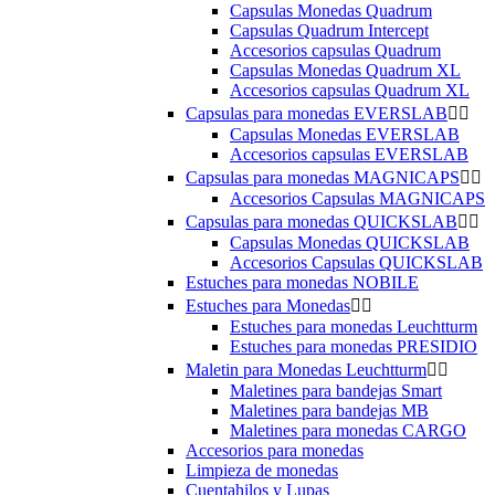
Capsulas Monedas Quadrum
Capsulas Quadrum Intercept
Accesorios capsulas Quadrum
Capsulas Monedas Quadrum XL
Accesorios capsulas Quadrum XL
Capsulas para monedas EVERSLAB


Capsulas Monedas EVERSLAB
Accesorios capsulas EVERSLAB
Capsulas para monedas MAGNICAPS


Accesorios Capsulas MAGNICAPS
Capsulas para monedas QUICKSLAB


Capsulas Monedas QUICKSLAB
Accesorios Capsulas QUICKSLAB
Estuches para monedas NOBILE
Estuches para Monedas


Estuches para monedas Leuchtturm
Estuches para monedas PRESIDIO
Maletin para Monedas Leuchtturm


Maletines para bandejas Smart
Maletines para bandejas MB
Maletines para monedas CARGO
Accesorios para monedas
Limpieza de monedas
Cuentahilos y Lupas