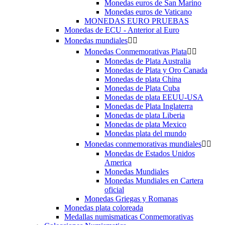
Monedas euros de San Marino
Monedas euros de Vaticano
MONEDAS EURO PRUEBAS
Monedas de ECU - Anterior al Euro
Monedas mundiales


Monedas Conmemorativas Plata


Monedas de Plata Australia
Monedas de Plata y Oro Canada
Monedas de plata China
Monedas de Plata Cuba
Monedas de plata EEUU-USA
Monedas de Plata Inglaterra
Monedas de plata Liberia
Monedas de plata Mexico
Monedas plata del mundo
Monedas conmemorativas mundiales


Monedas de Estados Unidos
America
Monedas Mundiales
Monedas Mundiales en Cartera
oficial
Monedas Griegas y Romanas
Monedas plata coloreada
Medallas numismaticas Conmemorativas