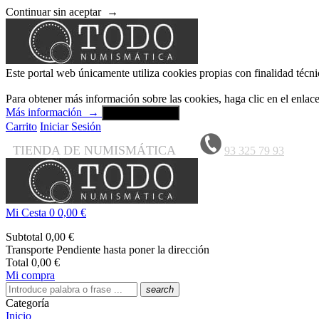
Continuar sin aceptar
→
Este portal web únicamente utiliza cookies propias con finalidad técni
Para obtener más información sobre las cookies, haga clic en el enla
Más información
→
Aceptar y cerrar
Carrito
Iniciar Sesión
TIENDA DE NUMISMÁTICA
93 325 79 93
Mi Cesta
0
0,00 €
Subtotal
0,00 €
Transporte
Pendiente hasta poner la dirección
Total
0,00 €
Mi compra
search
Categoría
Inicio