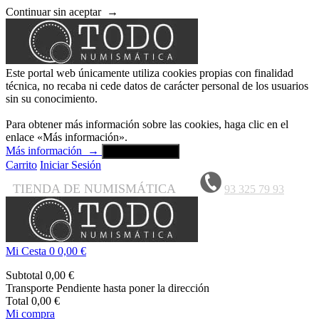
Continuar sin aceptar
→
Este portal web únicamente utiliza cookies propias con finalidad
técnica, no recaba ni cede datos de carácter personal de los usuarios
sin su conocimiento.
Para obtener más información sobre las cookies, haga clic en el
enlace «Más información».
Más información
→
Aceptar y cerrar
Carrito
Iniciar Sesión
TIENDA DE NUMISMÁTICA
93 325 79 93
Mi Cesta
0
0,00 €
Subtotal
0,00 €
Transporte
Pendiente hasta poner la dirección
Total
0,00 €
Mi compra