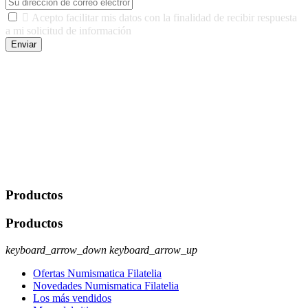

Acepto facilitar mis datos con la finalidad de recibir respuesta
a mi solicitud de información
Enviar
De conformidad con las leyes y normativas aplicables, tienes
derecho a acceder, rectificar, limitar el tratamiento, oposición,
portabilidad y supresión de tus datos. Responsable De Tratamiento:
Javier Agustin Lopez Berdejo Finalidad: Mantener relaciones
comerciales/transaccionales con los usuarios interesados.
Legitimación: Consentimiento del usuario interesado. Destinatarios:
No se cederán datos a terceros, salvo autorización expresa del
usuario u obligación o permiso legal. Derechos: Acceso,
rectificación, supresión y oposición, entre otros. Para saber cómo
ejercer estos derechos visite nuestra página de
protección de datos
.
Productos
Productos
keyboard_arrow_down
keyboard_arrow_up
Ofertas Numismatica Filatelia
Novedades Numismatica Filatelia
Los más vendidos