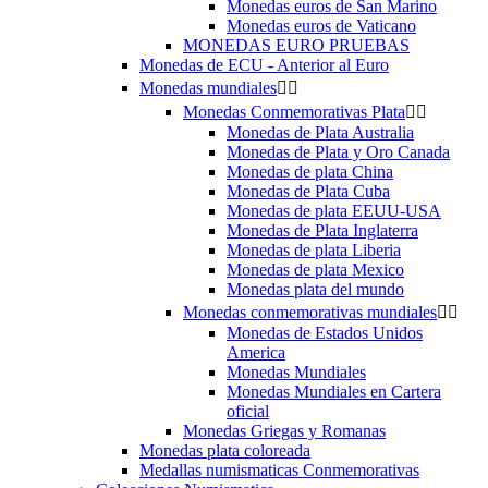
Monedas euros de San Marino
Monedas euros de Vaticano
MONEDAS EURO PRUEBAS
Monedas de ECU - Anterior al Euro
Monedas mundiales


Monedas Conmemorativas Plata


Monedas de Plata Australia
Monedas de Plata y Oro Canada
Monedas de plata China
Monedas de Plata Cuba
Monedas de plata EEUU-USA
Monedas de Plata Inglaterra
Monedas de plata Liberia
Monedas de plata Mexico
Monedas plata del mundo
Monedas conmemorativas mundiales


Monedas de Estados Unidos
America
Monedas Mundiales
Monedas Mundiales en Cartera
oficial
Monedas Griegas y Romanas
Monedas plata coloreada
Medallas numismaticas Conmemorativas