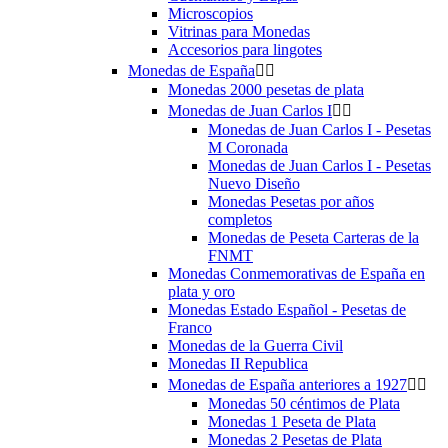
Microscopios
Vitrinas para Monedas
Accesorios para lingotes
Monedas de España


Monedas 2000 pesetas de plata
Monedas de Juan Carlos I


Monedas de Juan Carlos I - Pesetas
M Coronada
Monedas de Juan Carlos I - Pesetas
Nuevo Diseño
Monedas Pesetas por años
completos
Monedas de Peseta Carteras de la
FNMT
Monedas Conmemorativas de España en
plata y oro
Monedas Estado Español - Pesetas de
Franco
Monedas de la Guerra Civil
Monedas II Republica
Monedas de España anteriores a 1927


Monedas 50 céntimos de Plata
Monedas 1 Peseta de Plata
Monedas 2 Pesetas de Plata