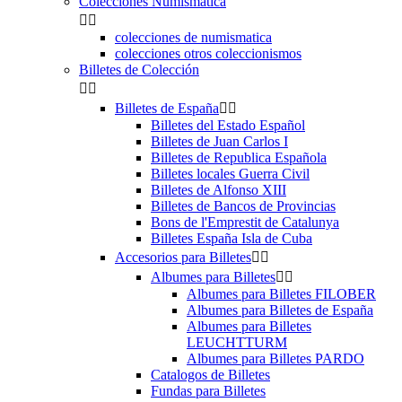
Colecciones Numismatica


colecciones de numismatica
colecciones otros coleccionismos
Billetes de Colección


Billetes de España


Billetes del Estado Español
Billetes de Juan Carlos I
Billetes de Republica Española
Billetes locales Guerra Civil
Billetes de Alfonso XIII
Billetes de Bancos de Provincias
Bons de l'Emprestit de Catalunya
Billetes España Isla de Cuba
Accesorios para Billetes


Albumes para Billetes


Albumes para Billetes FILOBER
Albumes para Billetes de España
Albumes para Billetes
LEUCHTTURM
Albumes para Billetes PARDO
Catalogos de Billetes
Fundas para Billetes