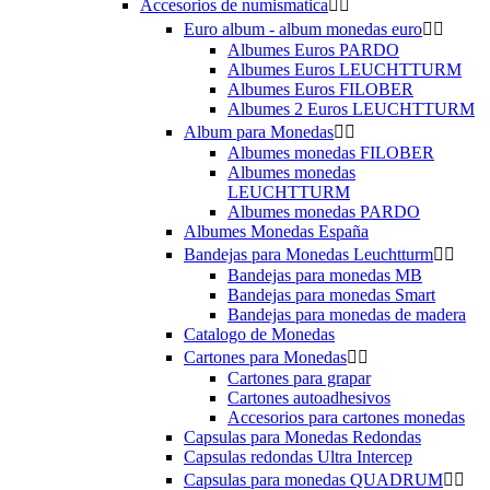
Accesorios de numismatica


Euro album - album monedas euro


Albumes Euros PARDO
Albumes Euros LEUCHTTURM
Albumes Euros FILOBER
Albumes 2 Euros LEUCHTTURM
Album para Monedas


Albumes monedas FILOBER
Albumes monedas
LEUCHTTURM
Albumes monedas PARDO
Albumes Monedas España
Bandejas para Monedas Leuchtturm


Bandejas para monedas MB
Bandejas para monedas Smart
Bandejas para monedas de madera
Catalogo de Monedas
Cartones para Monedas


Cartones para grapar
Cartones autoadhesivos
Accesorios para cartones monedas
Capsulas para Monedas Redondas
Capsulas redondas Ultra Intercep
Capsulas para monedas QUADRUM

