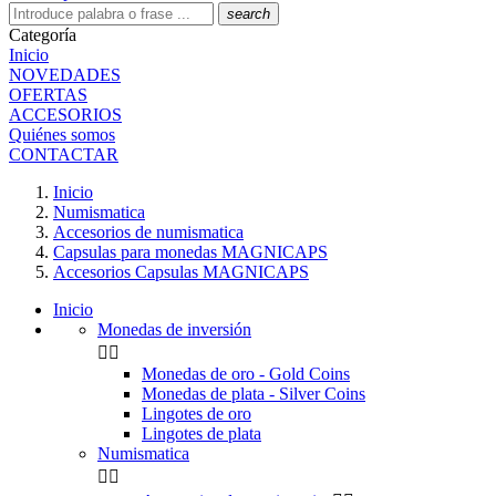
search
Categoría
Inicio
NOVEDADES
OFERTAS
ACCESORIOS
Quiénes somos
CONTACTAR
Inicio
Numismatica
Accesorios de numismatica
Capsulas para monedas MAGNICAPS
Accesorios Capsulas MAGNICAPS
Inicio
Monedas de inversión


Monedas de oro - Gold Coins
Monedas de plata - Silver Coins
Lingotes de oro
Lingotes de plata
Numismatica

