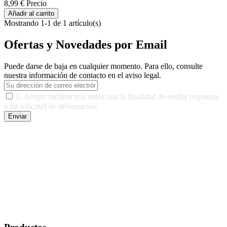
8,99 €
Precio
Añadir al carrito
Mostrando 1-1 de 1 artículo(s)
Ofertas y Novedades por Email
Puede darse de baja en cualquier momento. Para ello, consulte
nuestra información de contacto en el aviso legal.

Acepto facilitar mis datos con la finalidad de recibir respuesta
a mi solicitud de información
Enviar
De conformidad con las leyes y normativas aplicables, tienes
derecho a acceder, rectificar, limitar el tratamiento, oposición,
portabilidad y supresión de tus datos. Responsable De Tratamiento:
Javier Agustin Lopez Berdejo Finalidad: Mantener relaciones
comerciales/transaccionales con los usuarios interesados.
Legitimación: Consentimiento del usuario interesado. Destinatarios:
No se cederán datos a terceros, salvo autorización expresa del
usuario u obligación o permiso legal. Derechos: Acceso,
rectificación, supresión y oposición, entre otros. Para saber cómo
ejercer estos derechos visite nuestra página de
protección de datos
.