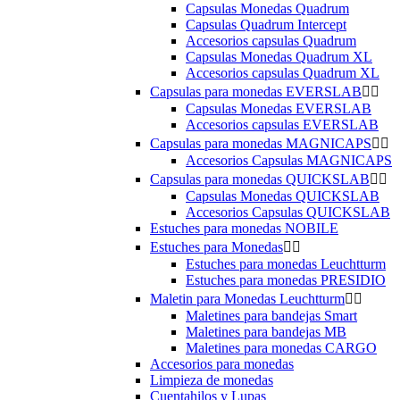
Capsulas Monedas Quadrum
Capsulas Quadrum Intercept
Accesorios capsulas Quadrum
Capsulas Monedas Quadrum XL
Accesorios capsulas Quadrum XL
Capsulas para monedas EVERSLAB


Capsulas Monedas EVERSLAB
Accesorios capsulas EVERSLAB
Capsulas para monedas MAGNICAPS


Accesorios Capsulas MAGNICAPS
Capsulas para monedas QUICKSLAB


Capsulas Monedas QUICKSLAB
Accesorios Capsulas QUICKSLAB
Estuches para monedas NOBILE
Estuches para Monedas


Estuches para monedas Leuchtturm
Estuches para monedas PRESIDIO
Maletin para Monedas Leuchtturm


Maletines para bandejas Smart
Maletines para bandejas MB
Maletines para monedas CARGO
Accesorios para monedas
Limpieza de monedas
Cuentahilos y Lupas