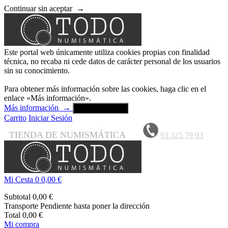
Continuar sin aceptar
→
Este portal web únicamente utiliza cookies propias con finalidad
técnica, no recaba ni cede datos de carácter personal de los usuarios
sin su conocimiento.
Para obtener más información sobre las cookies, haga clic en el
enlace «Más información».
Más información
→
Aceptar y cerrar
Carrito
Iniciar Sesión
TIENDA DE NUMISMÁTICA
93 325 79 93
Mi Cesta
0
0,00 €
Subtotal
0,00 €
Transporte
Pendiente hasta poner la dirección
Total
0,00 €
Mi compra