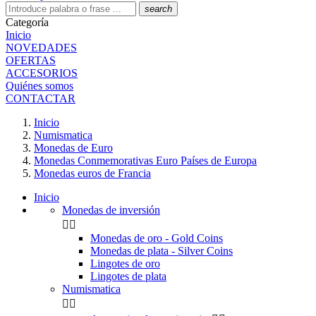
search
Categoría
Inicio
NOVEDADES
OFERTAS
ACCESORIOS
Quiénes somos
CONTACTAR
Inicio
Numismatica
Monedas de Euro
Monedas Conmemorativas Euro Países de Europa
Monedas euros de Francia
Inicio
Monedas de inversión


Monedas de oro - Gold Coins
Monedas de plata - Silver Coins
Lingotes de oro
Lingotes de plata
Numismatica

