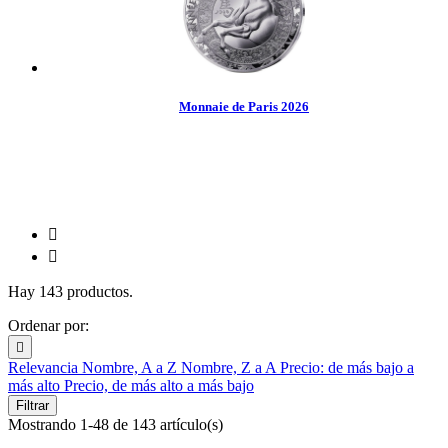
Monnaie de Paris 2026


Hay 143 productos.
Ordenar por:

Relevancia
Nombre, A a Z
Nombre, Z a A
Precio: de más bajo a
más alto
Precio, de más alto a más bajo
Filtrar
Mostrando 1-48 de 143 artículo(s)