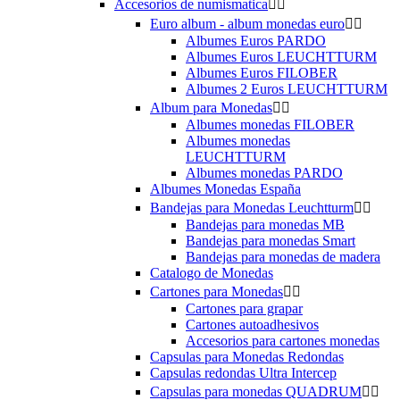
Accesorios de numismatica


Euro album - album monedas euro


Albumes Euros PARDO
Albumes Euros LEUCHTTURM
Albumes Euros FILOBER
Albumes 2 Euros LEUCHTTURM
Album para Monedas


Albumes monedas FILOBER
Albumes monedas
LEUCHTTURM
Albumes monedas PARDO
Albumes Monedas España
Bandejas para Monedas Leuchtturm


Bandejas para monedas MB
Bandejas para monedas Smart
Bandejas para monedas de madera
Catalogo de Monedas
Cartones para Monedas


Cartones para grapar
Cartones autoadhesivos
Accesorios para cartones monedas
Capsulas para Monedas Redondas
Capsulas redondas Ultra Intercep
Capsulas para monedas QUADRUM

