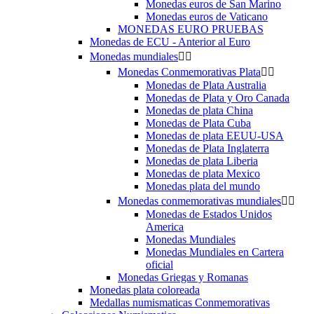
Monedas euros de San Marino
Monedas euros de Vaticano
MONEDAS EURO PRUEBAS
Monedas de ECU - Anterior al Euro
Monedas mundiales


Monedas Conmemorativas Plata


Monedas de Plata Australia
Monedas de Plata y Oro Canada
Monedas de plata China
Monedas de Plata Cuba
Monedas de plata EEUU-USA
Monedas de Plata Inglaterra
Monedas de plata Liberia
Monedas de plata Mexico
Monedas plata del mundo
Monedas conmemorativas mundiales


Monedas de Estados Unidos
America
Monedas Mundiales
Monedas Mundiales en Cartera
oficial
Monedas Griegas y Romanas
Monedas plata coloreada
Medallas numismaticas Conmemorativas