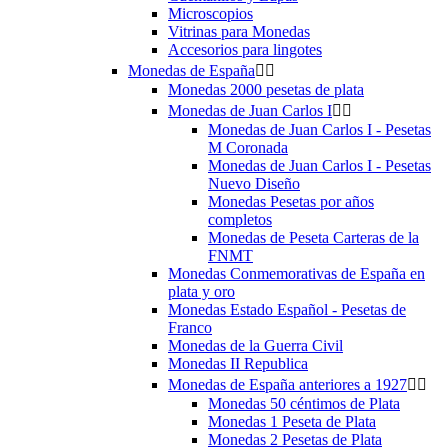
Microscopios
Vitrinas para Monedas
Accesorios para lingotes
Monedas de España


Monedas 2000 pesetas de plata
Monedas de Juan Carlos I


Monedas de Juan Carlos I - Pesetas
M Coronada
Monedas de Juan Carlos I - Pesetas
Nuevo Diseño
Monedas Pesetas por años
completos
Monedas de Peseta Carteras de la
FNMT
Monedas Conmemorativas de España en
plata y oro
Monedas Estado Español - Pesetas de
Franco
Monedas de la Guerra Civil
Monedas II Republica
Monedas de España anteriores a 1927


Monedas 50 céntimos de Plata
Monedas 1 Peseta de Plata
Monedas 2 Pesetas de Plata