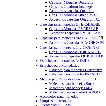
Capsulas Monedas Quadrum
Capsulas Quadrum Intercept
Accesorios capsulas Quadrum
Capsulas Monedas Quadrum XL
Accesorios capsulas Quadrum XL
Capsulas para monedas EVERSLAB


Capsulas Monedas EVERSLAB
Accesorios capsulas EVERSLAB
Capsulas para monedas MAGNICAPS


Accesorios Capsulas MAGNICAPS
Capsulas para monedas QUICKSLAB


Capsulas Monedas QUICKSLAB
Accesorios Capsulas QUICKSLAB
Estuches para monedas NOBILE
Estuches para Monedas


Estuches para monedas Leuchtturm
Estuches para monedas PRESIDIO
Maletin para Monedas Leuchtturm


Maletines para bandejas Smart
Maletines para bandejas MB
Maletines para monedas CARGO
Accesorios para monedas
Limpieza de monedas
Cuentahilos y Lupas