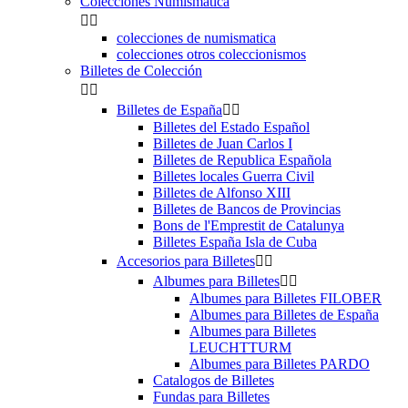
Colecciones Numismatica


colecciones de numismatica
colecciones otros coleccionismos
Billetes de Colección


Billetes de España


Billetes del Estado Español
Billetes de Juan Carlos I
Billetes de Republica Española
Billetes locales Guerra Civil
Billetes de Alfonso XIII
Billetes de Bancos de Provincias
Bons de l'Emprestit de Catalunya
Billetes España Isla de Cuba
Accesorios para Billetes


Albumes para Billetes


Albumes para Billetes FILOBER
Albumes para Billetes de España
Albumes para Billetes
LEUCHTTURM
Albumes para Billetes PARDO
Catalogos de Billetes
Fundas para Billetes