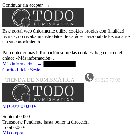
Continuar sin aceptar
→
Este portal web únicamente utiliza cookies propias con finalidad
técnica, no recaba ni cede datos de carácter personal de los usuarios
sin su conocimiento.
Para obtener más información sobre las cookies, haga clic en el
enlace «Más información».
Más información
→
Aceptar y cerrar
Carrito
Iniciar Sesión
TIENDA DE NUMISMÁTICA
93 325 79 93
Mi Cesta
0
0,00 €
Subtotal
0,00 €
Transporte
Pendiente hasta poner la dirección
Total
0,00 €
Mi compra