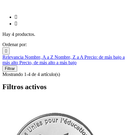


Hay 4 productos.
Ordenar por:

Relevancia
Nombre, A a Z
Nombre, Z a A
Precio: de más bajo a
más alto
Precio, de más alto a más bajo
Filtrar
Mostrando 1-4 de 4 artículo(s)
Filtros activos