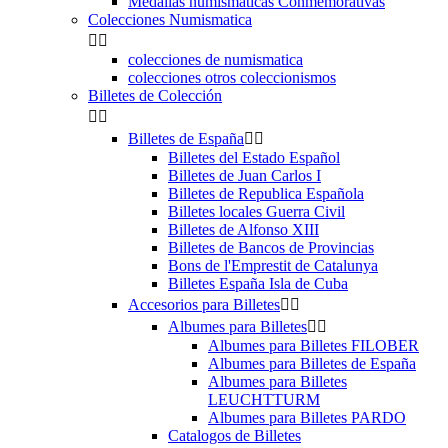
Medallas numismaticas Conmemorativas
Colecciones Numismatica


colecciones de numismatica
colecciones otros coleccionismos
Billetes de Colección


Billetes de España


Billetes del Estado Español
Billetes de Juan Carlos I
Billetes de Republica Española
Billetes locales Guerra Civil
Billetes de Alfonso XIII
Billetes de Bancos de Provincias
Bons de l'Emprestit de Catalunya
Billetes España Isla de Cuba
Accesorios para Billetes


Albumes para Billetes


Albumes para Billetes FILOBER
Albumes para Billetes de España
Albumes para Billetes
LEUCHTTURM
Albumes para Billetes PARDO
Catalogos de Billetes