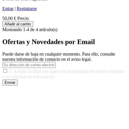
Entrar
|
Registrarse
50,00 €
Precio
Añadir al carrito
Mostrando 1-4 de 4 artículo(s)
Ofertas y Novedades por Email
Puede darse de baja en cualquier momento. Para ello, consulte
nuestra información de contacto en el aviso legal.

Acepto facilitar mis datos con la finalidad de recibir respuesta
a mi solicitud de información
Enviar
De conformidad con las leyes y normativas aplicables, tienes
derecho a acceder, rectificar, limitar el tratamiento, oposición,
portabilidad y supresión de tus datos. Responsable De Tratamiento:
Javier Agustin Lopez Berdejo Finalidad: Mantener relaciones
comerciales/transaccionales con los usuarios interesados.
Legitimación: Consentimiento del usuario interesado. Destinatarios:
No se cederán datos a terceros, salvo autorización expresa del
usuario u obligación o permiso legal. Derechos: Acceso,