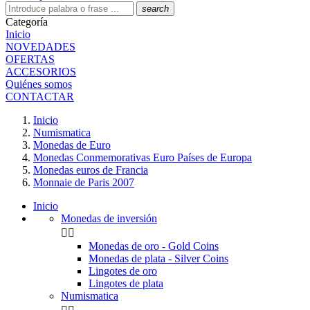
search
Categoría
Inicio
NOVEDADES
OFERTAS
ACCESORIOS
Quiénes somos
CONTACTAR
Inicio
Numismatica
Monedas de Euro
Monedas Conmemorativas Euro Países de Europa
Monedas euros de Francia
Monnaie de Paris 2007
Inicio
Monedas de inversión


Monedas de oro - Gold Coins
Monedas de plata - Silver Coins
Lingotes de oro
Lingotes de plata
Numismatica