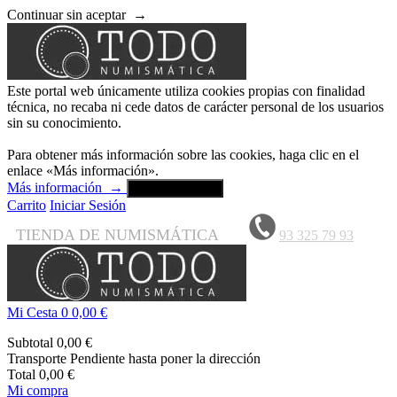
Continuar sin aceptar
→
Este portal web únicamente utiliza cookies propias con finalidad
técnica, no recaba ni cede datos de carácter personal de los usuarios
sin su conocimiento.
Para obtener más información sobre las cookies, haga clic en el
enlace «Más información».
Más información
→
Aceptar y cerrar
Carrito
Iniciar Sesión
TIENDA DE NUMISMÁTICA
93 325 79 93
Mi Cesta
0
0,00 €
Subtotal
0,00 €
Transporte
Pendiente hasta poner la dirección
Total
0,00 €
Mi compra