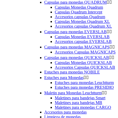
Capsulas para monedas QUADRUM


Capsulas Monedas Quadrum
Capsulas Quadrum Intercept
Accesorios capsulas Quadrum
Capsulas Monedas Quadrum XL
Accesorios capsulas Quadrum XL
Capsulas para monedas EVERSLAB


Capsulas Monedas EVERSLAB
Accesorios capsulas EVERSLAB
Capsulas para monedas MAGNICAPS


Accesorios Capsulas MAGNICAPS
Capsulas para monedas QUICKSLAB


Capsulas Monedas QUICKSLAB
Accesorios Capsulas QUICKSLAB
Estuches para monedas NOBILE
Estuches para Monedas


Estuches para monedas Leuchtturm
Estuches para monedas PRESIDIO
Maletin para Monedas Leuchtturm


Maletines para bandejas Smart
Maletines para bandejas MB
Maletines para monedas CARGO
Accesorios para monedas
Limpieza de monedas