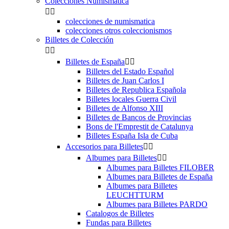
Colecciones Numismatica


colecciones de numismatica
colecciones otros coleccionismos
Billetes de Colección


Billetes de España


Billetes del Estado Español
Billetes de Juan Carlos I
Billetes de Republica Española
Billetes locales Guerra Civil
Billetes de Alfonso XIII
Billetes de Bancos de Provincias
Bons de l'Emprestit de Catalunya
Billetes España Isla de Cuba
Accesorios para Billetes


Albumes para Billetes


Albumes para Billetes FILOBER
Albumes para Billetes de España
Albumes para Billetes
LEUCHTTURM
Albumes para Billetes PARDO
Catalogos de Billetes
Fundas para Billetes