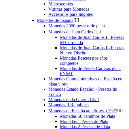
Microscopios
Vitrinas para Monedas
Accesorios para lingotes
Monedas de España


Monedas 2000 pesetas de plata
Monedas de Juan Carlos I


Monedas de Juan Carlos I - Pesetas
M Coronada
Monedas de Juan Carlos I - Pesetas
Nuevo Diseño
Monedas Pesetas por años
completos
Monedas de Peseta Carteras de la
FNMT
Monedas Conmemorativas de España en
plata y oro
Monedas Estado Español - Pesetas de
Franco
Monedas de la Guerra Civil
Monedas II Republica
Monedas de España anteriores a 1927


Monedas 50 céntimos de Plata
Monedas 1 Peseta de Plata
Monedas 2 Pesetas de Plata