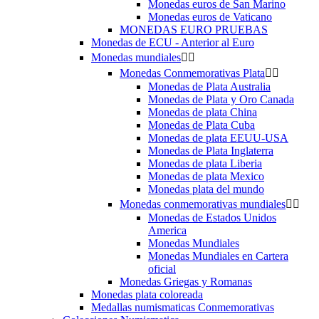
Monedas euros de San Marino
Monedas euros de Vaticano
MONEDAS EURO PRUEBAS
Monedas de ECU - Anterior al Euro
Monedas mundiales


Monedas Conmemorativas Plata


Monedas de Plata Australia
Monedas de Plata y Oro Canada
Monedas de plata China
Monedas de Plata Cuba
Monedas de plata EEUU-USA
Monedas de Plata Inglaterra
Monedas de plata Liberia
Monedas de plata Mexico
Monedas plata del mundo
Monedas conmemorativas mundiales


Monedas de Estados Unidos
America
Monedas Mundiales
Monedas Mundiales en Cartera
oficial
Monedas Griegas y Romanas
Monedas plata coloreada
Medallas numismaticas Conmemorativas