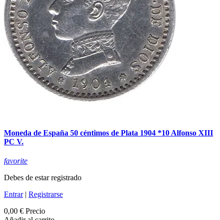
Moneda de España 50 céntimos de Plata 1904 *10 Alfonso XIII
PC V.
favorite
Debes de estar registrado
Entrar
|
Registrarse
0,00 €
Precio
Añadir al carrito