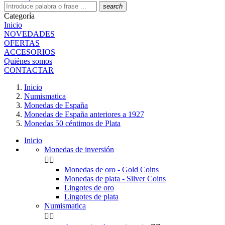
search
Categoría
Inicio
NOVEDADES
OFERTAS
ACCESORIOS
Quiénes somos
CONTACTAR
Inicio
Numismatica
Monedas de España
Monedas de España anteriores a 1927
Monedas 50 céntimos de Plata
Inicio
Monedas de inversión


Monedas de oro - Gold Coins
Monedas de plata - Silver Coins
Lingotes de oro
Lingotes de plata
Numismatica

