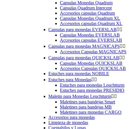
Capsulas Monedas Quadrum
Capsulas Quadrum Intercept
Accesorios capsulas Quadrum
Capsulas Monedas Quadrum XL
Accesorios capsulas Quadrum XL
Capsulas para monedas EVERSLAB


Capsulas Monedas EVERSLAB
Accesorios capsulas EVERSLAB
Capsulas para monedas MAGNICAPS


Accesorios Capsulas MAGNICAPS
Capsulas para monedas QUICKSLAB


Capsulas Monedas QUICKSLAB
Accesorios Capsulas QUICKSLAB
Estuches para monedas NOBILE
Estuches para Monedas


Estuches para monedas Leuchtturm
Estuches para monedas PRESIDIO
Maletin para Monedas Leuchtturm


Maletines para bandejas Smart
Maletines para bandejas MB
Maletines para monedas CARGO
Accesorios para monedas
Limpieza de monedas
Cuentahilos y Lupas