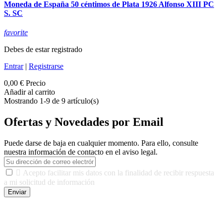
Moneda de España 50 céntimos de Plata 1926 Alfonso XIII PC
S. SC
favorite
Debes de estar registrado
Entrar
|
Registrarse
0,00 €
Precio
Añadir al carrito
Mostrando 1-9 de 9 artículo(s)
Ofertas y Novedades por Email
Puede darse de baja en cualquier momento. Para ello, consulte
nuestra información de contacto en el aviso legal.

Acepto facilitar mis datos con la finalidad de recibir respuesta
a mi solicitud de información
Enviar
De conformidad con las leyes y normativas aplicables, tienes
derecho a acceder, rectificar, limitar el tratamiento, oposición,
portabilidad y supresión de tus datos. Responsable De Tratamiento: