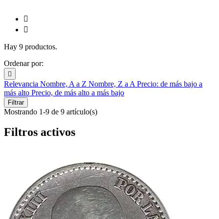


Hay 9 productos.
Ordenar por:

Relevancia
Nombre, A a Z
Nombre, Z a A
Precio: de más bajo a
más alto
Precio, de más alto a más bajo
Filtrar
Mostrando 1-9 de 9 artículo(s)
Filtros activos