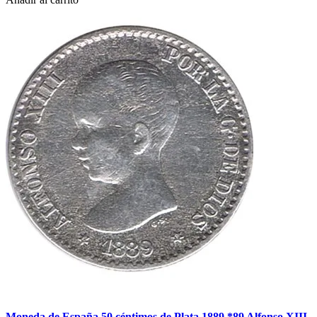
Moneda de España 50 céntimos de Plata 1889 *89 Alfonso XIII