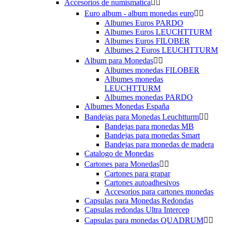
Accesorios de numismatica


Euro album - album monedas euro


Albumes Euros PARDO
Albumes Euros LEUCHTTURM
Albumes Euros FILOBER
Albumes 2 Euros LEUCHTTURM
Album para Monedas


Albumes monedas FILOBER
Albumes monedas
LEUCHTTURM
Albumes monedas PARDO
Albumes Monedas España
Bandejas para Monedas Leuchtturm


Bandejas para monedas MB
Bandejas para monedas Smart
Bandejas para monedas de madera
Catalogo de Monedas
Cartones para Monedas


Cartones para grapar
Cartones autoadhesivos
Accesorios para cartones monedas
Capsulas para Monedas Redondas
Capsulas redondas Ultra Intercep
Capsulas para monedas QUADRUM

