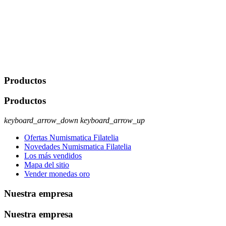
Javier Agustin Lopez Berdejo Finalidad: Mantener relaciones
comerciales/transaccionales con los usuarios interesados.
Legitimación: Consentimiento del usuario interesado. Destinatarios:
No se cederán datos a terceros, salvo autorización expresa del
usuario u obligación o permiso legal. Derechos: Acceso,
rectificación, supresión y oposición, entre otros. Para saber cómo
ejercer estos derechos visite nuestra página de
protección de datos
.
Productos
Productos
keyboard_arrow_down
keyboard_arrow_up
Ofertas Numismatica Filatelia
Novedades Numismatica Filatelia
Los más vendidos
Mapa del sitio
Vender monedas oro
Nuestra empresa
Nuestra empresa