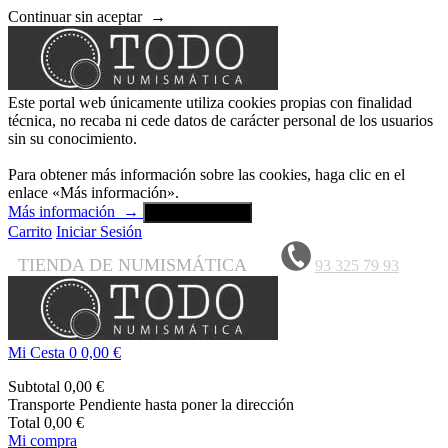
Continuar sin aceptar
→
Este portal web únicamente utiliza cookies propias con finalidad
técnica, no recaba ni cede datos de carácter personal de los usuarios
sin su conocimiento.
Para obtener más información sobre las cookies, haga clic en el
enlace «Más información».
Más información
→
Aceptar y cerrar
Carrito
Iniciar Sesión
TIENDA DE NUMISMÁTICA
93 325 79 93
Mi Cesta
0
0,00 €
Subtotal
0,00 €
Transporte
Pendiente hasta poner la dirección
Total
0,00 €
Mi compra