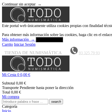
Continuar sin aceptar
→
Este portal web únicamente utiliza cookies propias con finalidad técni
Para obtener más información sobre las cookies, haga clic en el enla
Más información
→
Aceptar y cerrar
Carrito
Iniciar Sesión
TIENDA DE NUMISMÁTICA
93 325 79 93
Mi Cesta
0
0,00 €
Subtotal
0,00 €
Transporte
Pendiente hasta poner la dirección
Total
0,00 €
Mi compra
search
Categoría
Inicio