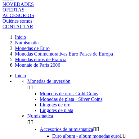
NOVEDADES
OFERTAS
ACCESORIOS
Quiénes somos
CONTACTAR
Inicio
Numismatica
Monedas de Euro
Monedas Conmemorativas Euro Países de Europa
Monedas euros de Francia
Monnaie de Paris 2006
Inicio
Monedas de inversión


Monedas de oro - Gold Coins
Monedas de plata - Silver Coins
Lingotes de oro
Lingotes de plata
Numismatica


Accesorios de numismatica


Euro album - album monedas euro

