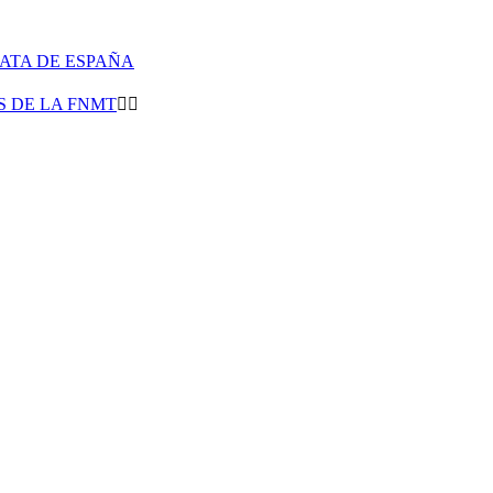
LATA DE ESPAÑA
 DE LA FNMT

