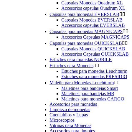
Capsulas Monedas Quadrum XL
Accesorios capsulas Quadrum XL
Capsulas para monedas EVERSLAB


Capsulas Monedas EVERSLAB
Accesorios capsulas EVERSLAB
Capsulas para monedas MAGNICAPS


Accesorios Capsulas MAGNICAPS
Capsulas para monedas QUICKSLAB


Capsulas Monedas QUICKSLAB
Accesorios Capsulas QUICKSLAB
Estuches para monedas NOBILE
Estuches para Monedas


Estuches para monedas Leuchtturm
Estuches para monedas PRESIDIO
Maletin para Monedas Leuchtturm


Maletines para bandejas Smart
Maletines para bandejas MB
Maletines para monedas CARGO
Accesorios para monedas
Limpieza de monedas
Cuentahilos y Lupas
Microscopios
Vitrinas para Monedas
Accesorios para lingotes