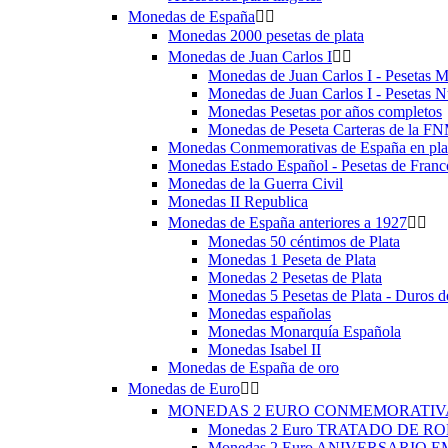
Monedas de España


Monedas 2000 pesetas de plata
Monedas de Juan Carlos I


Monedas de Juan Carlos I - Pesetas 
Monedas de Juan Carlos I - Pesetas 
Monedas Pesetas por años completos
Monedas de Peseta Carteras de la F
Monedas Conmemorativas de España en plat
Monedas Estado Español - Pesetas de Franc
Monedas de la Guerra Civil
Monedas II Republica
Monedas de España anteriores a 1927


Monedas 50 céntimos de Plata
Monedas 1 Peseta de Plata
Monedas 2 Pesetas de Plata
Monedas 5 Pesetas de Plata - Duros d
Monedas españolas
Monedas Monarquía Española
Monedas Isabel II
Monedas de España de oro
Monedas de Euro


MONEDAS 2 EURO CONMEMORATI
Monedas 2 Euro TRATADO DE RO
Monedas 2 Euro ANIVERSARIO 