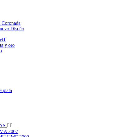
M Coronada
Nuevo Diseño
NMT
a y oro
o
e plata
VAS


MA 2007
EMU UME 2009