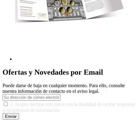
Ofertas y Novedades por Email
Puede darse de baja en cualquier momento. Para ello, consulte
nuestra información de contacto en el aviso legal.

Acepto facilitar mis datos con la finalidad de recibir respuesta
a mi solicitud de información
Enviar
De conformidad con las leyes y normativas aplicables, tienes
derecho a acceder, rectificar, limitar el tratamiento, oposición,
portabilidad y supresión de tus datos. Responsable De Tratamiento:
Javier Agustin Lopez Berdejo Finalidad: Mantener relaciones