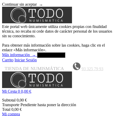
Continuar sin aceptar
→
Este portal web únicamente utiliza cookies propias con finalidad
técnica, no recaba ni cede datos de carácter personal de los usuarios
sin su conocimiento.
Para obtener más información sobre las cookies, haga clic en el
enlace «Más información».
Más información
→
Aceptar y cerrar
Carrito
Iniciar Sesión
TIENDA DE NUMISMÁTICA
93 325 79 93
Mi Cesta
0
0,00 €
Subtotal
0,00 €
Transporte
Pendiente hasta poner la dirección
Total
0,00 €
Mi compra