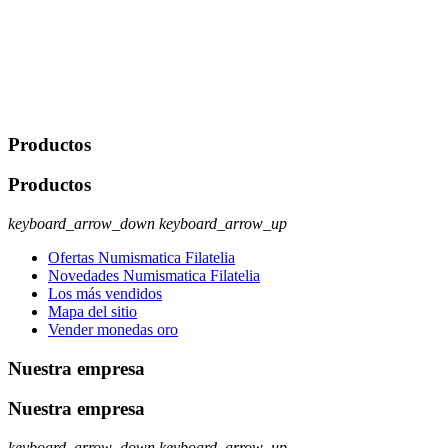
comerciales/transaccionales con los usuarios interesados.
Legitimación: Consentimiento del usuario interesado. Destinatarios:
No se cederán datos a terceros, salvo autorización expresa del
usuario u obligación o permiso legal. Derechos: Acceso,
rectificación, supresión y oposición, entre otros. Para saber cómo
ejercer estos derechos visite nuestra página de
protección de datos
.
Productos
Productos
keyboard_arrow_down
keyboard_arrow_up
Ofertas Numismatica Filatelia
Novedades Numismatica Filatelia
Los más vendidos
Mapa del sitio
Vender monedas oro
Nuestra empresa
Nuestra empresa
keyboard_arrow_down
keyboard_arrow_up