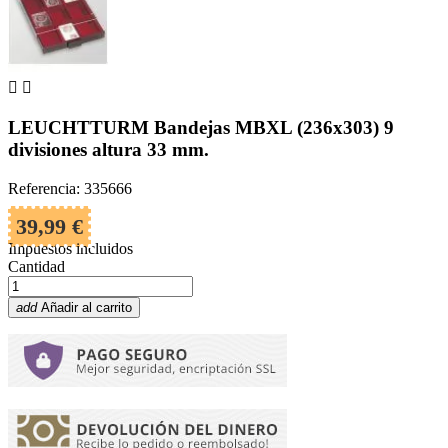


LEUCHTTURM Bandejas MBXL (236x303) 9
divisiones altura 33 mm.
Referencia: 335666
39,99 €
Impuestos incluidos
Cantidad
add
Añadir al carrito