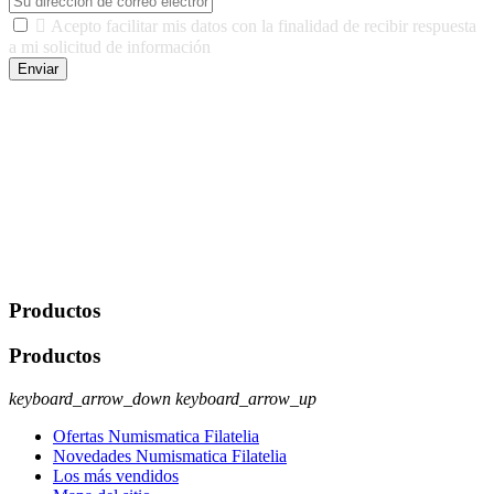

Acepto facilitar mis datos con la finalidad de recibir respuesta
a mi solicitud de información
Enviar
De conformidad con las leyes y normativas aplicables, tienes
derecho a acceder, rectificar, limitar el tratamiento, oposición,
portabilidad y supresión de tus datos. Responsable De Tratamiento:
Javier Agustin Lopez Berdejo Finalidad: Mantener relaciones
comerciales/transaccionales con los usuarios interesados.
Legitimación: Consentimiento del usuario interesado. Destinatarios:
No se cederán datos a terceros, salvo autorización expresa del
usuario u obligación o permiso legal. Derechos: Acceso,
rectificación, supresión y oposición, entre otros. Para saber cómo
ejercer estos derechos visite nuestra página de
protección de datos
.
Productos
Productos
keyboard_arrow_down
keyboard_arrow_up
Ofertas Numismatica Filatelia
Novedades Numismatica Filatelia
Los más vendidos