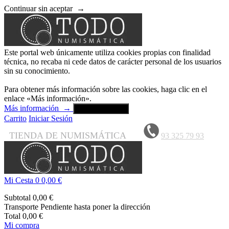
Continuar sin aceptar
→
Este portal web únicamente utiliza cookies propias con finalidad
técnica, no recaba ni cede datos de carácter personal de los usuarios
sin su conocimiento.
Para obtener más información sobre las cookies, haga clic en el
enlace «Más información».
Más información
→
Aceptar y cerrar
Carrito
Iniciar Sesión
TIENDA DE NUMISMÁTICA
93 325 79 93
Mi Cesta
0
0,00 €
Subtotal
0,00 €
Transporte
Pendiente hasta poner la dirección
Total
0,00 €
Mi compra