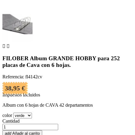


FILOBER Album GRANDE HOBBY para 252
placas de Cava con 6 hojas.
Referencia: fl4142cv
38,95 €
Impuestos incluidos
Album con 6 hojas de CAVA 42 departamentos
color
Cantidad
add
Añadir al carrito