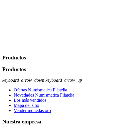
De conformidad con las leyes y normativas aplicables, tienes
derecho a acceder, rectificar, limitar el tratamiento, oposición,
portabilidad y supresión de tus datos. Responsable De Tratamiento:
Javier Agustin Lopez Berdejo Finalidad: Mantener relaciones
comerciales/transaccionales con los usuarios interesados.
Legitimación: Consentimiento del usuario interesado. Destinatarios:
No se cederán datos a terceros, salvo autorización expresa del
usuario u obligación o permiso legal. Derechos: Acceso,
rectificación, supresión y oposición, entre otros. Para saber cómo
ejercer estos derechos visite nuestra página de
protección de datos
.
Productos
Productos
keyboard_arrow_down
keyboard_arrow_up
Ofertas Numismatica Filatelia
Novedades Numismatica Filatelia
Los más vendidos
Mapa del sitio
Vender monedas oro
Nuestra empresa