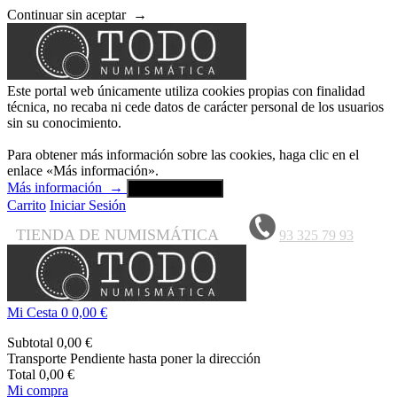
Continuar sin aceptar
→
Este portal web únicamente utiliza cookies propias con finalidad
técnica, no recaba ni cede datos de carácter personal de los usuarios
sin su conocimiento.
Para obtener más información sobre las cookies, haga clic en el
enlace «Más información».
Más información
→
Aceptar y cerrar
Carrito
Iniciar Sesión
TIENDA DE NUMISMÁTICA
93 325 79 93
Mi Cesta
0
0,00 €
Subtotal
0,00 €
Transporte
Pendiente hasta poner la dirección
Total
0,00 €
Mi compra