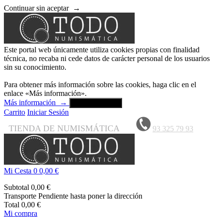
Continuar sin aceptar
→
Este portal web únicamente utiliza cookies propias con finalidad
técnica, no recaba ni cede datos de carácter personal de los usuarios
sin su conocimiento.
Para obtener más información sobre las cookies, haga clic en el
enlace «Más información».
Más información
→
Aceptar y cerrar
Carrito
Iniciar Sesión
TIENDA DE NUMISMÁTICA
93 325 79 93
Mi Cesta
0
0,00 €
Subtotal
0,00 €
Transporte
Pendiente hasta poner la dirección
Total
0,00 €
Mi compra