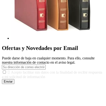
Ofertas y Novedades por Email
Puede darse de baja en cualquier momento. Para ello, consulte
nuestra información de contacto en el aviso legal.

Acepto facilitar mis datos con la finalidad de recibir respuesta
a mi solicitud de información
Enviar
De conformidad con las leyes y normativas aplicables, tienes
derecho a acceder, rectificar, limitar el tratamiento, oposición,
portabilidad y supresión de tus datos. Responsable De Tratamiento:
Javier Agustin Lopez Berdejo Finalidad: Mantener relaciones
comerciales/transaccionales con los usuarios interesados.