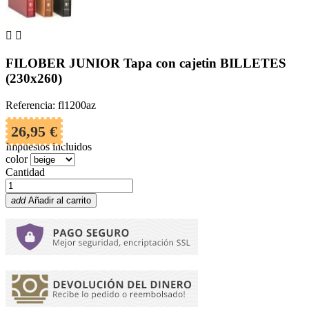


FILOBER JUNIOR Tapa con cajetin BILLETES
(230x260)
Referencia: fl1200az
26,95 €
Impuestos incluidos
color
Cantidad
add
Añadir al carrito