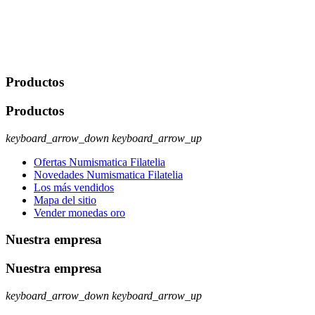
Legitimación: Consentimiento del usuario interesado. Destinatarios:
No se cederán datos a terceros, salvo autorización expresa del
usuario u obligación o permiso legal. Derechos: Acceso,
rectificación, supresión y oposición, entre otros. Para saber cómo
ejercer estos derechos visite nuestra página de
protección de datos
.
Productos
Productos
keyboard_arrow_down
keyboard_arrow_up
Ofertas Numismatica Filatelia
Novedades Numismatica Filatelia
Los más vendidos
Mapa del sitio
Vender monedas oro
Nuestra empresa
Nuestra empresa
keyboard_arrow_down
keyboard_arrow_up