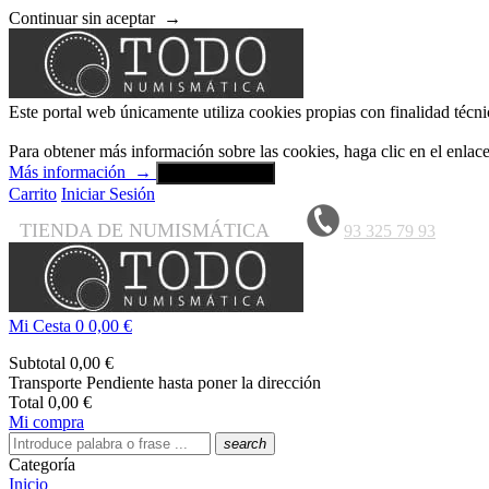
Continuar sin aceptar
→
Este portal web únicamente utiliza cookies propias con finalidad técni
Para obtener más información sobre las cookies, haga clic en el enla
Más información
→
Aceptar y cerrar
Carrito
Iniciar Sesión
TIENDA DE NUMISMÁTICA
93 325 79 93
Mi Cesta
0
0,00 €
Subtotal
0,00 €
Transporte
Pendiente hasta poner la dirección
Total
0,00 €
Mi compra
search
Categoría
Inicio