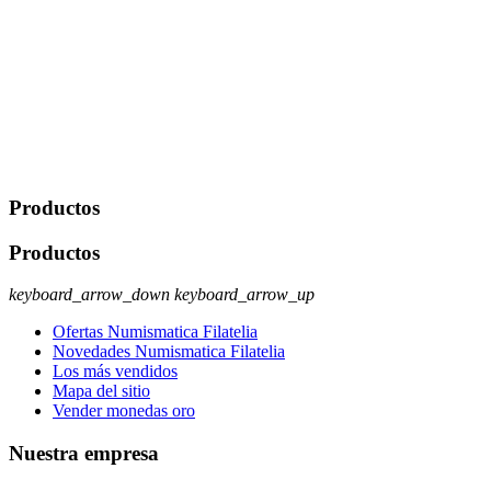
derecho a acceder, rectificar, limitar el tratamiento, oposición,
portabilidad y supresión de tus datos. Responsable De Tratamiento:
Javier Agustin Lopez Berdejo Finalidad: Mantener relaciones
comerciales/transaccionales con los usuarios interesados.
Legitimación: Consentimiento del usuario interesado. Destinatarios:
No se cederán datos a terceros, salvo autorización expresa del
usuario u obligación o permiso legal. Derechos: Acceso,
rectificación, supresión y oposición, entre otros. Para saber cómo
ejercer estos derechos visite nuestra página de
protección de datos
.
Productos
Productos
keyboard_arrow_down
keyboard_arrow_up
Ofertas Numismatica Filatelia
Novedades Numismatica Filatelia
Los más vendidos
Mapa del sitio
Vender monedas oro
Nuestra empresa