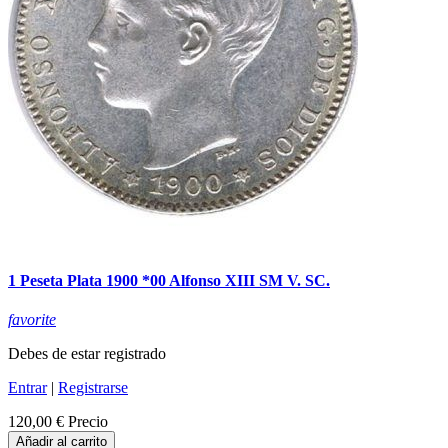
1 Peseta Plata 1900 *00 Alfonso XIII SM V. SC.
favorite
Debes de estar registrado
Entrar
|
Registrarse
120,00 €
Precio
Añadir al carrito