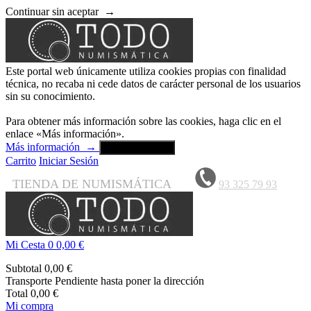
Continuar sin aceptar
→
Este portal web únicamente utiliza cookies propias con finalidad
técnica, no recaba ni cede datos de carácter personal de los usuarios
sin su conocimiento.
Para obtener más información sobre las cookies, haga clic en el
enlace «Más información».
Más información
→
Aceptar y cerrar
Carrito
Iniciar Sesión
TIENDA DE NUMISMÁTICA
93 325 79 93
Mi Cesta
0
0,00 €
Subtotal
0,00 €
Transporte
Pendiente hasta poner la dirección
Total
0,00 €
Mi compra