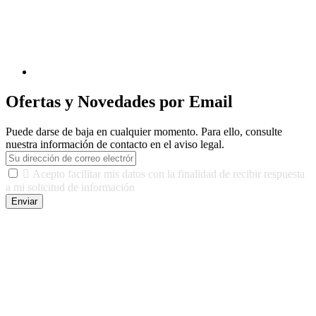
Ofertas y Novedades por Email
Puede darse de baja en cualquier momento. Para ello, consulte
nuestra información de contacto en el aviso legal.

Acepto facilitar mis datos con la finalidad de recibir respuesta
a mi solicitud de información
Enviar
De conformidad con las leyes y normativas aplicables, tienes
derecho a acceder, rectificar, limitar el tratamiento, oposición,
portabilidad y supresión de tus datos. Responsable De Tratamiento:
Javier Agustin Lopez Berdejo Finalidad: Mantener relaciones
comerciales/transaccionales con los usuarios interesados.
Legitimación: Consentimiento del usuario interesado. Destinatarios:
No se cederán datos a terceros, salvo autorización expresa del
usuario u obligación o permiso legal. Derechos: Acceso,