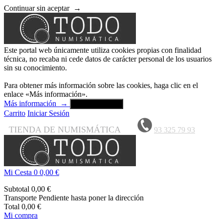
Continuar sin aceptar
→
Este portal web únicamente utiliza cookies propias con finalidad
técnica, no recaba ni cede datos de carácter personal de los usuarios
sin su conocimiento.
Para obtener más información sobre las cookies, haga clic en el
enlace «Más información».
Más información
→
Aceptar y cerrar
Carrito
Iniciar Sesión
TIENDA DE NUMISMÁTICA
93 325 79 93
Mi Cesta
0
0,00 €
Subtotal
0,00 €
Transporte
Pendiente hasta poner la dirección
Total
0,00 €
Mi compra