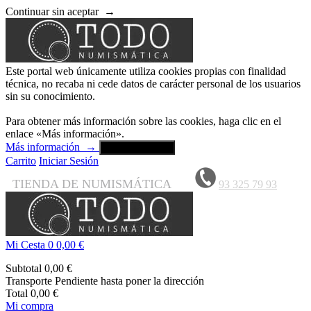
Continuar sin aceptar
→
Este portal web únicamente utiliza cookies propias con finalidad
técnica, no recaba ni cede datos de carácter personal de los usuarios
sin su conocimiento.
Para obtener más información sobre las cookies, haga clic en el
enlace «Más información».
Más información
→
Aceptar y cerrar
Carrito
Iniciar Sesión
TIENDA DE NUMISMÁTICA
93 325 79 93
Mi Cesta
0
0,00 €
Subtotal
0,00 €
Transporte
Pendiente hasta poner la dirección
Total
0,00 €
Mi compra