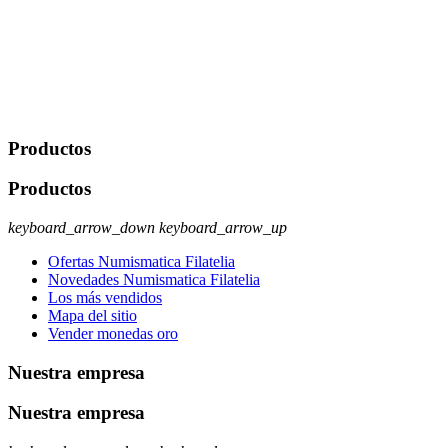
Javier Agustin Lopez Berdejo Finalidad: Mantener relaciones
comerciales/transaccionales con los usuarios interesados.
Legitimación: Consentimiento del usuario interesado. Destinatarios:
No se cederán datos a terceros, salvo autorización expresa del
usuario u obligación o permiso legal. Derechos: Acceso,
rectificación, supresión y oposición, entre otros. Para saber cómo
ejercer estos derechos visite nuestra página de
protección de datos
.
Productos
Productos
keyboard_arrow_down
keyboard_arrow_up
Ofertas Numismatica Filatelia
Novedades Numismatica Filatelia
Los más vendidos
Mapa del sitio
Vender monedas oro
Nuestra empresa
Nuestra empresa