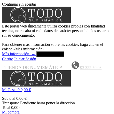
Continuar sin aceptar
→
Este portal web únicamente utiliza cookies propias con finalidad
técnica, no recaba ni cede datos de carácter personal de los usuarios
sin su conocimiento.
Para obtener más información sobre las cookies, haga clic en el
enlace «Más información».
Más información
→
Aceptar y cerrar
Carrito
Iniciar Sesión
TIENDA DE NUMISMÁTICA
93 325 79 93
Mi Cesta
0
0,00 €
Subtotal
0,00 €
Transporte
Pendiente hasta poner la dirección
Total
0,00 €
Mi compra