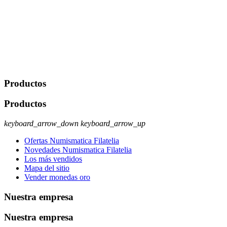
Javier Agustin Lopez Berdejo Finalidad: Mantener relaciones
comerciales/transaccionales con los usuarios interesados.
Legitimación: Consentimiento del usuario interesado. Destinatarios:
No se cederán datos a terceros, salvo autorización expresa del
usuario u obligación o permiso legal. Derechos: Acceso,
rectificación, supresión y oposición, entre otros. Para saber cómo
ejercer estos derechos visite nuestra página de
protección de datos
.
Productos
Productos
keyboard_arrow_down
keyboard_arrow_up
Ofertas Numismatica Filatelia
Novedades Numismatica Filatelia
Los más vendidos
Mapa del sitio
Vender monedas oro
Nuestra empresa
Nuestra empresa