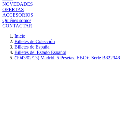
NOVEDADES
OFERTAS
ACCESORIOS
Quiénes somos
CONTACTAR
Inicio
Billetes de Colección
Billetes de España
Billetes del Estado Español
(1943/02/13) Madrid. 5 Pesetas. EBC+. Serie B822948