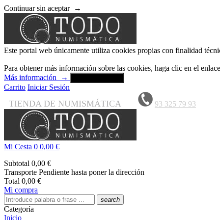
Continuar sin aceptar
→
Este portal web únicamente utiliza cookies propias con finalidad técni
Para obtener más información sobre las cookies, haga clic en el enla
Más información
→
Aceptar y cerrar
Carrito
Iniciar Sesión
TIENDA DE NUMISMÁTICA
93 325 79 93
Mi Cesta
0
0,00 €
Subtotal
0,00 €
Transporte
Pendiente hasta poner la dirección
Total
0,00 €
Mi compra
search
Categoría
Inicio