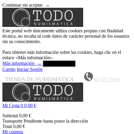
Continuar sin aceptar
→
Este portal web únicamente utiliza cookies propias con finalidad
técnica, no recaba ni cede datos de carácter personal de los usuarios
sin su conocimiento.
Para obtener más información sobre las cookies, haga clic en el
enlace «Más información».
Más información
→
Aceptar y cerrar
Carrito
Iniciar Sesión
TIENDA DE NUMISMÁTICA
93 325 79 93
Mi Cesta
0
0,00 €
Subtotal
0,00 €
Transporte
Pendiente hasta poner la dirección
Total
0,00 €
Mi compra