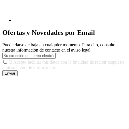
Ofertas y Novedades por Email
Puede darse de baja en cualquier momento. Para ello, consulte
nuestra información de contacto en el aviso legal.

Acepto facilitar mis datos con la finalidad de recibir respuesta
a mi solicitud de información
Enviar
De conformidad con las leyes y normativas aplicables, tienes
derecho a acceder, rectificar, limitar el tratamiento, oposición,
portabilidad y supresión de tus datos. Responsable De Tratamiento:
Javier Agustin Lopez Berdejo Finalidad: Mantener relaciones
comerciales/transaccionales con los usuarios interesados.
Legitimación: Consentimiento del usuario interesado. Destinatarios:
No se cederán datos a terceros, salvo autorización expresa del
usuario u obligación o permiso legal. Derechos: Acceso,
rectificación, supresión y oposición, entre otros. Para saber cómo
ejercer estos derechos visite nuestra página de
protección de datos
.