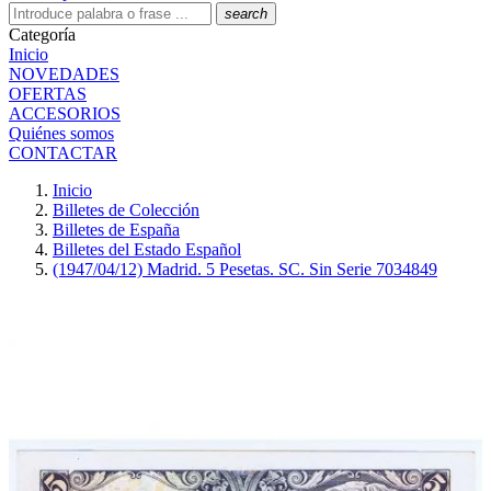
search
Categoría
Inicio
NOVEDADES
OFERTAS
ACCESORIOS
Quiénes somos
CONTACTAR
Inicio
Billetes de Colección
Billetes de España
Billetes del Estado Español
(1947/04/12) Madrid. 5 Pesetas. SC. Sin Serie 7034849