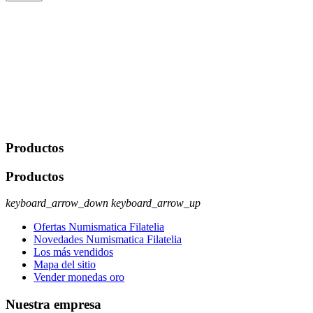
De conformidad con las leyes y normativas aplicables, tienes
derecho a acceder, rectificar, limitar el tratamiento, oposición,
portabilidad y supresión de tus datos. Responsable De Tratamiento:
Javier Agustin Lopez Berdejo Finalidad: Mantener relaciones
comerciales/transaccionales con los usuarios interesados.
Legitimación: Consentimiento del usuario interesado. Destinatarios:
No se cederán datos a terceros, salvo autorización expresa del
usuario u obligación o permiso legal. Derechos: Acceso,
rectificación, supresión y oposición, entre otros. Para saber cómo
ejercer estos derechos visite nuestra página de
protección de datos
.
Productos
Productos
keyboard_arrow_down
keyboard_arrow_up
Ofertas Numismatica Filatelia
Novedades Numismatica Filatelia
Los más vendidos
Mapa del sitio
Vender monedas oro
Nuestra empresa