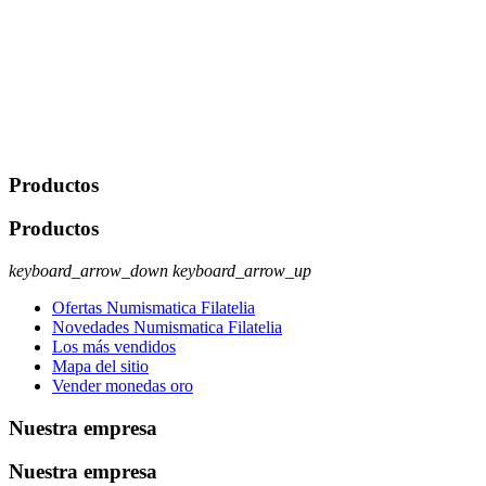
portabilidad y supresión de tus datos. Responsable De Tratamiento:
Javier Agustin Lopez Berdejo Finalidad: Mantener relaciones
comerciales/transaccionales con los usuarios interesados.
Legitimación: Consentimiento del usuario interesado. Destinatarios:
No se cederán datos a terceros, salvo autorización expresa del
usuario u obligación o permiso legal. Derechos: Acceso,
rectificación, supresión y oposición, entre otros. Para saber cómo
ejercer estos derechos visite nuestra página de
protección de datos
.
Productos
Productos
keyboard_arrow_down
keyboard_arrow_up
Ofertas Numismatica Filatelia
Novedades Numismatica Filatelia
Los más vendidos
Mapa del sitio
Vender monedas oro
Nuestra empresa
Nuestra empresa