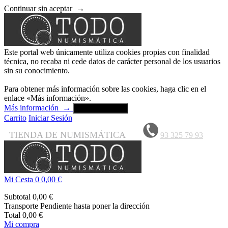
Continuar sin aceptar
→
Este portal web únicamente utiliza cookies propias con finalidad
técnica, no recaba ni cede datos de carácter personal de los usuarios
sin su conocimiento.
Para obtener más información sobre las cookies, haga clic en el
enlace «Más información».
Más información
→
Aceptar y cerrar
Carrito
Iniciar Sesión
TIENDA DE NUMISMÁTICA
93 325 79 93
Mi Cesta
0
0,00 €
Subtotal
0,00 €
Transporte
Pendiente hasta poner la dirección
Total
0,00 €
Mi compra