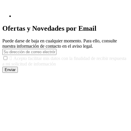
Ofertas y Novedades por Email
Puede darse de baja en cualquier momento. Para ello, consulte
nuestra información de contacto en el aviso legal.

Acepto facilitar mis datos con la finalidad de recibir respuesta
a mi solicitud de información
Enviar
De conformidad con las leyes y normativas aplicables, tienes
derecho a acceder, rectificar, limitar el tratamiento, oposición,
portabilidad y supresión de tus datos. Responsable De Tratamiento:
Javier Agustin Lopez Berdejo Finalidad: Mantener relaciones
comerciales/transaccionales con los usuarios interesados.
Legitimación: Consentimiento del usuario interesado. Destinatarios:
No se cederán datos a terceros, salvo autorización expresa del
usuario u obligación o permiso legal. Derechos: Acceso,
rectificación, supresión y oposición, entre otros. Para saber cómo
ejercer estos derechos visite nuestra página de
protección de datos
.