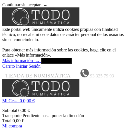
Continuar sin aceptar
→
Este portal web únicamente utiliza cookies propias con finalidad
técnica, no recaba ni cede datos de carácter personal de los usuarios
sin su conocimiento.
Para obtener más información sobre las cookies, haga clic en el
enlace «Más información».
Más información
→
Aceptar y cerrar
Carrito
Iniciar Sesión
TIENDA DE NUMISMÁTICA
93 325 79 93
Mi Cesta
0
0,00 €
Subtotal
0,00 €
Transporte
Pendiente hasta poner la dirección
Total
0,00 €
Mi compra