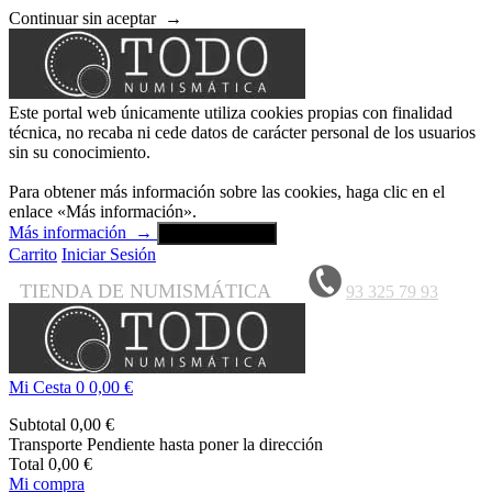
Continuar sin aceptar
→
Este portal web únicamente utiliza cookies propias con finalidad
técnica, no recaba ni cede datos de carácter personal de los usuarios
sin su conocimiento.
Para obtener más información sobre las cookies, haga clic en el
enlace «Más información».
Más información
→
Aceptar y cerrar
Carrito
Iniciar Sesión
TIENDA DE NUMISMÁTICA
93 325 79 93
Mi Cesta
0
0,00 €
Subtotal
0,00 €
Transporte
Pendiente hasta poner la dirección
Total
0,00 €
Mi compra