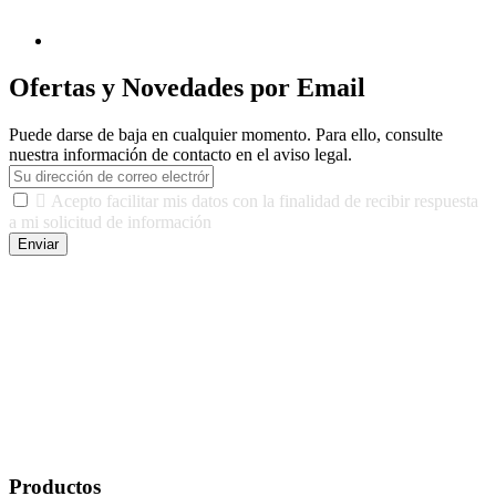
Ofertas y Novedades por Email
Puede darse de baja en cualquier momento. Para ello, consulte
nuestra información de contacto en el aviso legal.

Acepto facilitar mis datos con la finalidad de recibir respuesta
a mi solicitud de información
Enviar
De conformidad con las leyes y normativas aplicables, tienes
derecho a acceder, rectificar, limitar el tratamiento, oposición,
portabilidad y supresión de tus datos. Responsable De Tratamiento:
Javier Agustin Lopez Berdejo Finalidad: Mantener relaciones
comerciales/transaccionales con los usuarios interesados.
Legitimación: Consentimiento del usuario interesado. Destinatarios:
No se cederán datos a terceros, salvo autorización expresa del
usuario u obligación o permiso legal. Derechos: Acceso,
rectificación, supresión y oposición, entre otros. Para saber cómo
ejercer estos derechos visite nuestra página de
protección de datos
.
Productos