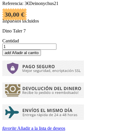
Referencia: 3€Deinonychus21
30,00 €
Impuestos incluidos
Dino Taler 7
Cantidad
add
Añadir al carrito
favorite
Añadir a la lista de deseos