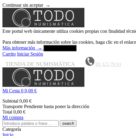
Continuar sin aceptar
→
Este portal web únicamente utiliza cookies propias con finalidad técni
Para obtener más información sobre las cookies, haga clic en el enla
Más información
→
Aceptar y cerrar
Carrito
Iniciar Sesión
TIENDA DE NUMISMÁTICA
93 325 79 93
Mi Cesta
0
0,00 €
Subtotal
0,00 €
Transporte
Pendiente hasta poner la dirección
Total
0,00 €
Mi compra
search
Categoría
Inicio