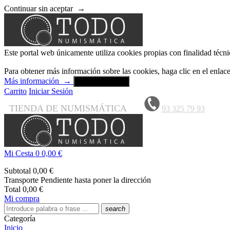
Continuar sin aceptar
→
Este portal web únicamente utiliza cookies propias con finalidad técni
Para obtener más información sobre las cookies, haga clic en el enla
Más información
→
Aceptar y cerrar
Carrito
Iniciar Sesión
TIENDA DE NUMISMÁTICA
93 325 79 93
Mi Cesta
0
0,00 €
Subtotal
0,00 €
Transporte
Pendiente hasta poner la dirección
Total
0,00 €
Mi compra
search
Categoría
Inicio