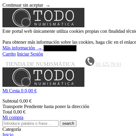
Continuar sin aceptar
→
Este portal web únicamente utiliza cookies propias con finalidad técni
Para obtener más información sobre las cookies, haga clic en el enla
Más información
→
Aceptar y cerrar
Carrito
Iniciar Sesión
TIENDA DE NUMISMÁTICA
93 325 79 93
Mi Cesta
0
0,00 €
Subtotal
0,00 €
Transporte
Pendiente hasta poner la dirección
Total
0,00 €
Mi compra
search
Categoría
Inicio