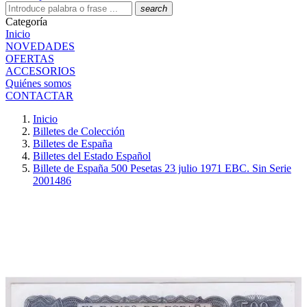
search
Categoría
Inicio
NOVEDADES
OFERTAS
ACCESORIOS
Quiénes somos
CONTACTAR
Inicio
Billetes de Colección
Billetes de España
Billetes del Estado Español
Billete de España 500 Pesetas 23 julio 1971 EBC. Sin Serie
2001486