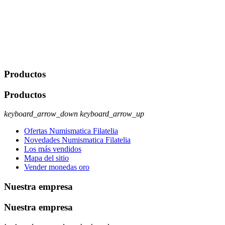
Javier Agustin Lopez Berdejo Finalidad: Mantener relaciones
comerciales/transaccionales con los usuarios interesados.
Legitimación: Consentimiento del usuario interesado. Destinatarios:
No se cederán datos a terceros, salvo autorización expresa del
usuario u obligación o permiso legal. Derechos: Acceso,
rectificación, supresión y oposición, entre otros. Para saber cómo
ejercer estos derechos visite nuestra página de
protección de datos
.
Productos
Productos
keyboard_arrow_down
keyboard_arrow_up
Ofertas Numismatica Filatelia
Novedades Numismatica Filatelia
Los más vendidos
Mapa del sitio
Vender monedas oro
Nuestra empresa
Nuestra empresa