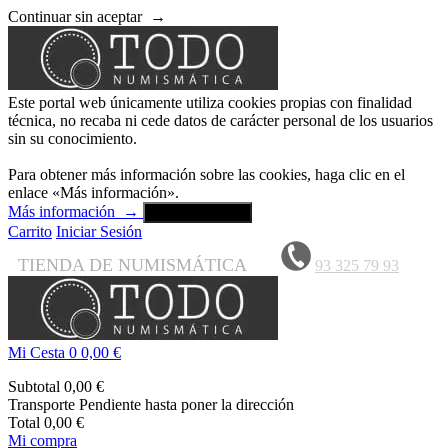
Continuar sin aceptar
→
Este portal web únicamente utiliza cookies propias con finalidad
técnica, no recaba ni cede datos de carácter personal de los usuarios
sin su conocimiento.
Para obtener más información sobre las cookies, haga clic en el
enlace «Más información».
Más información
→
Aceptar y cerrar
Carrito
Iniciar Sesión
TIENDA DE NUMISMÁTICA
93 325 79 93
Mi Cesta
0
0,00 €
Subtotal
0,00 €
Transporte
Pendiente hasta poner la dirección
Total
0,00 €
Mi compra