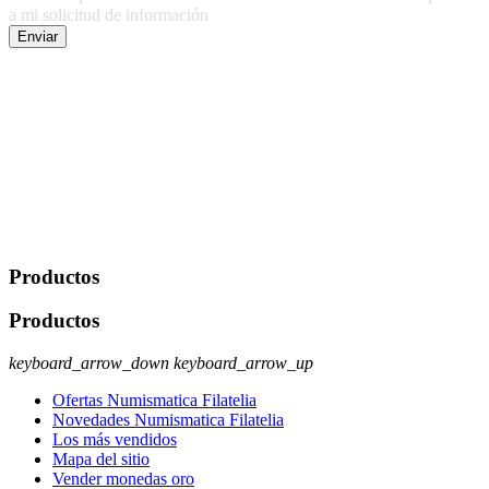
a mi solicitud de información
Enviar
De conformidad con las leyes y normativas aplicables, tienes
derecho a acceder, rectificar, limitar el tratamiento, oposición,
portabilidad y supresión de tus datos. Responsable De Tratamiento:
Javier Agustin Lopez Berdejo Finalidad: Mantener relaciones
comerciales/transaccionales con los usuarios interesados.
Legitimación: Consentimiento del usuario interesado. Destinatarios:
No se cederán datos a terceros, salvo autorización expresa del
usuario u obligación o permiso legal. Derechos: Acceso,
rectificación, supresión y oposición, entre otros. Para saber cómo
ejercer estos derechos visite nuestra página de
protección de datos
.
Productos
Productos
keyboard_arrow_down
keyboard_arrow_up
Ofertas Numismatica Filatelia
Novedades Numismatica Filatelia
Los más vendidos
Mapa del sitio
Vender monedas oro