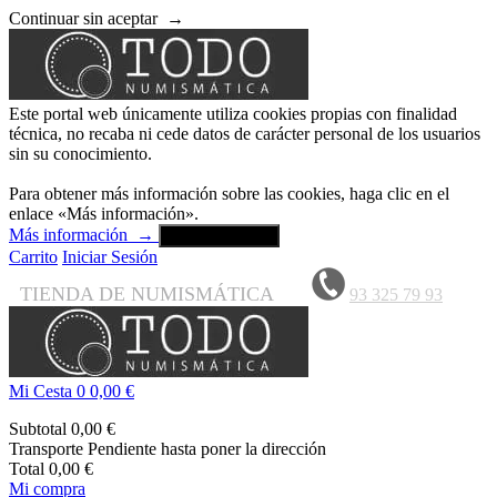
Continuar sin aceptar
→
Este portal web únicamente utiliza cookies propias con finalidad
técnica, no recaba ni cede datos de carácter personal de los usuarios
sin su conocimiento.
Para obtener más información sobre las cookies, haga clic en el
enlace «Más información».
Más información
→
Aceptar y cerrar
Carrito
Iniciar Sesión
TIENDA DE NUMISMÁTICA
93 325 79 93
Mi Cesta
0
0,00 €
Subtotal
0,00 €
Transporte
Pendiente hasta poner la dirección
Total
0,00 €
Mi compra