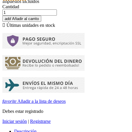
Impuestos incluidos
Cantidad
add
Añadir al carrito

Últimas unidades en stock
favorite
Añadir a la lista de deseos
Debes estar registrado
Iniciar sesión
|
Registrarse
Descripción