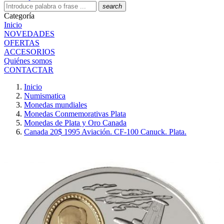
search
Categoría
Inicio
NOVEDADES
OFERTAS
ACCESORIOS
Quiénes somos
CONTACTAR
Inicio
Numismatica
Monedas mundiales
Monedas Conmemorativas Plata
Monedas de Plata y Oro Canada
Canada 20$ 1995 Aviación. CF-100 Canuck. Plata.