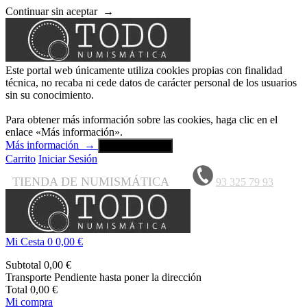
Continuar sin aceptar
→
Este portal web únicamente utiliza cookies propias con finalidad
técnica, no recaba ni cede datos de carácter personal de los usuarios
sin su conocimiento.
Para obtener más información sobre las cookies, haga clic en el
enlace «Más información».
Más información
→
Aceptar y cerrar
Carrito
Iniciar Sesión
TIENDA DE NUMISMÁTICA
93 325 79 93
Mi Cesta
0
0,00 €
Subtotal
0,00 €
Transporte
Pendiente hasta poner la dirección
Total
0,00 €
Mi compra