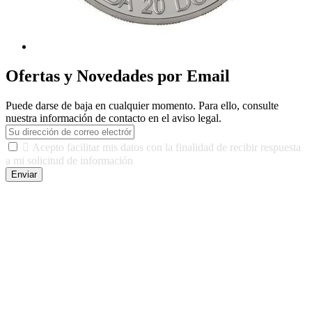
Ofertas y Novedades por Email
Puede darse de baja en cualquier momento. Para ello, consulte
nuestra información de contacto en el aviso legal.

Acepto facilitar mis datos con la finalidad de recibir respuesta
a mi solicitud de información
Enviar
De conformidad con las leyes y normativas aplicables, tienes
derecho a acceder, rectificar, limitar el tratamiento, oposición,
portabilidad y supresión de tus datos. Responsable De Tratamiento:
Javier Agustin Lopez Berdejo Finalidad: Mantener relaciones
comerciales/transaccionales con los usuarios interesados.
Legitimación: Consentimiento del usuario interesado. Destinatarios:
No se cederán datos a terceros, salvo autorización expresa del
usuario u obligación o permiso legal. Derechos: Acceso,
rectificación, supresión y oposición, entre otros. Para saber cómo
ejercer estos derechos visite nuestra página de
protección de datos
.