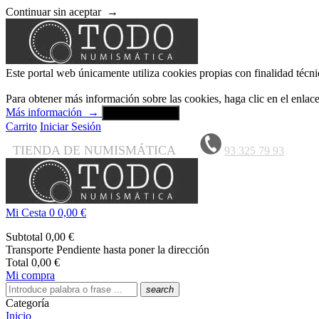
Continuar sin aceptar
→
Este portal web únicamente utiliza cookies propias con finalidad técni
Para obtener más información sobre las cookies, haga clic en el enla
Más información
→
Aceptar y cerrar
Carrito
Iniciar Sesión
TIENDA DE NUMISMÁTICA
93 325 79 93
Mi Cesta
0
0,00 €
Subtotal
0,00 €
Transporte
Pendiente hasta poner la dirección
Total
0,00 €
Mi compra
search
Categoría
Inicio