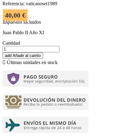
Referencia: vaticanoset1989
40,00 €
Impuestos incluidos
Juan Pablo II Año XI
Cantidad
add
Añadir al carrito

Últimas unidades en stock