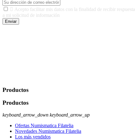

Acepto facilitar mis datos con la finalidad de recibir respuesta
a mi solicitud de información
Enviar
De conformidad con las leyes y normativas aplicables, tienes
derecho a acceder, rectificar, limitar el tratamiento, oposición,
portabilidad y supresión de tus datos. Responsable De Tratamiento:
Javier Agustin Lopez Berdejo Finalidad: Mantener relaciones
comerciales/transaccionales con los usuarios interesados.
Legitimación: Consentimiento del usuario interesado. Destinatarios:
No se cederán datos a terceros, salvo autorización expresa del
usuario u obligación o permiso legal. Derechos: Acceso,
rectificación, supresión y oposición, entre otros. Para saber cómo
ejercer estos derechos visite nuestra página de
protección de datos
.
Productos
Productos
keyboard_arrow_down
keyboard_arrow_up
Ofertas Numismatica Filatelia
Novedades Numismatica Filatelia
Los más vendidos