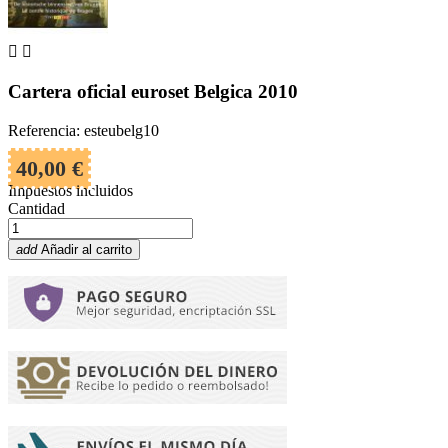


Cartera oficial euroset Belgica 2010
Referencia: esteubelg10
40,00 €
Impuestos incluidos
Cantidad
add
Añadir al carrito