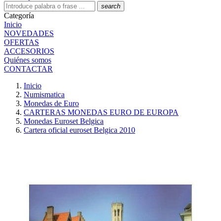
search
Categoría
Inicio
NOVEDADES
OFERTAS
ACCESORIOS
Quiénes somos
CONTACTAR
Inicio
Numismatica
Monedas de Euro
CARTERAS MONEDAS EURO DE EUROPA
Monedas Euroset Belgica
Cartera oficial euroset Belgica 2010