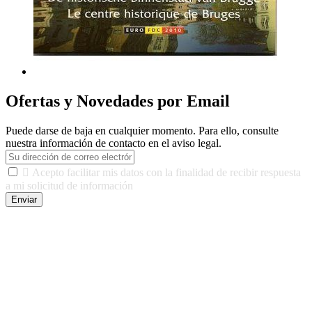
Ofertas y Novedades por Email
Puede darse de baja en cualquier momento. Para ello, consulte
nuestra información de contacto en el aviso legal.

Acepto facilitar mis datos con la finalidad de recibir respuesta
a mi solicitud de información
Enviar
De conformidad con las leyes y normativas aplicables, tienes
derecho a acceder, rectificar, limitar el tratamiento, oposición,
portabilidad y supresión de tus datos. Responsable De Tratamiento:
Javier Agustin Lopez Berdejo Finalidad: Mantener relaciones
comerciales/transaccionales con los usuarios interesados.
Legitimación: Consentimiento del usuario interesado. Destinatarios:
No se cederán datos a terceros, salvo autorización expresa del
usuario u obligación o permiso legal. Derechos: Acceso,