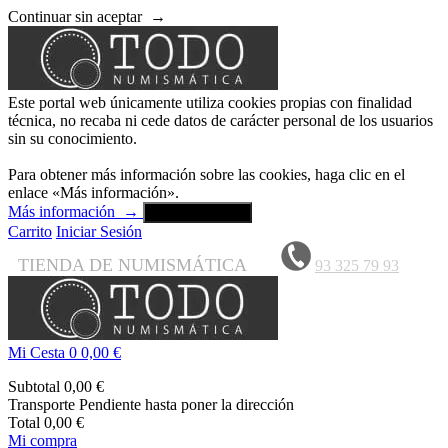
Continuar sin aceptar
→
Este portal web únicamente utiliza cookies propias con finalidad
técnica, no recaba ni cede datos de carácter personal de los usuarios
sin su conocimiento.
Para obtener más información sobre las cookies, haga clic en el
enlace «Más información».
Más información
→
Aceptar y cerrar
Carrito
Iniciar Sesión
TIENDA DE NUMISMÁTICA
93 325 79 93
Mi Cesta
0
0,00 €
Subtotal
0,00 €
Transporte
Pendiente hasta poner la dirección
Total
0,00 €
Mi compra