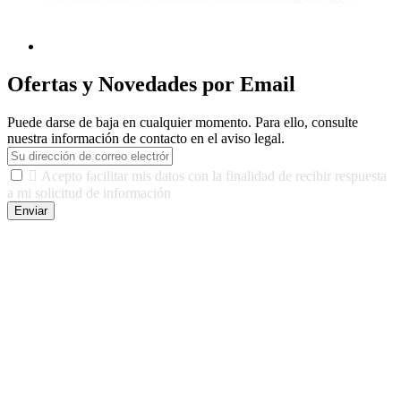
Ofertas y Novedades por Email
Puede darse de baja en cualquier momento. Para ello, consulte
nuestra información de contacto en el aviso legal.

Acepto facilitar mis datos con la finalidad de recibir respuesta
a mi solicitud de información
Enviar
De conformidad con las leyes y normativas aplicables, tienes
derecho a acceder, rectificar, limitar el tratamiento, oposición,
portabilidad y supresión de tus datos. Responsable De Tratamiento:
Javier Agustin Lopez Berdejo Finalidad: Mantener relaciones
comerciales/transaccionales con los usuarios interesados.
Legitimación: Consentimiento del usuario interesado. Destinatarios:
No se cederán datos a terceros, salvo autorización expresa del
usuario u obligación o permiso legal. Derechos: Acceso,
rectificación, supresión y oposición, entre otros. Para saber cómo
ejercer estos derechos visite nuestra página de
protección de datos
.