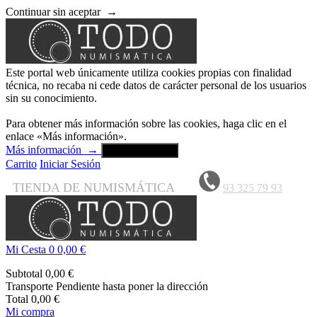
Continuar sin aceptar
→
Este portal web únicamente utiliza cookies propias con finalidad
técnica, no recaba ni cede datos de carácter personal de los usuarios
sin su conocimiento.
Para obtener más información sobre las cookies, haga clic en el
enlace «Más información».
Más información
→
Aceptar y cerrar
Carrito
Iniciar Sesión
TIENDA DE NUMISMÁTICA
93 325 79 93
Mi Cesta
0
0,00 €
Subtotal
0,00 €
Transporte
Pendiente hasta poner la dirección
Total
0,00 €
Mi compra