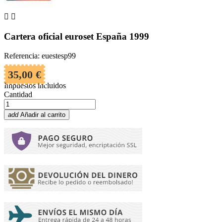


Cartera oficial euroset España 1999
Referencia: euestesp99
35,00 €
Impuestos incluidos
Cantidad
add
Añadir al carrito