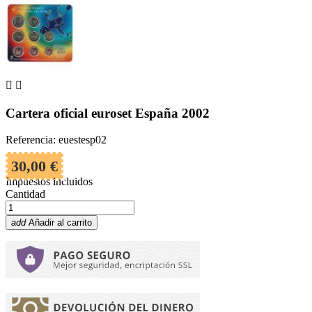


Cartera oficial euroset España 2002
Referencia: euestesp02
30,00 €
Impuestos incluidos
Cantidad
add
Añadir al carrito