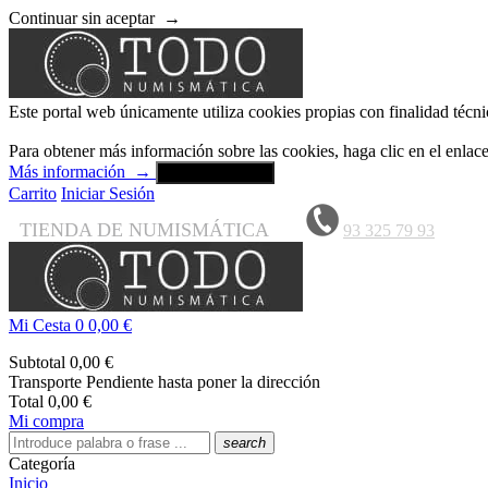
Continuar sin aceptar
→
Este portal web únicamente utiliza cookies propias con finalidad técni
Para obtener más información sobre las cookies, haga clic en el enla
Más información
→
Aceptar y cerrar
Carrito
Iniciar Sesión
TIENDA DE NUMISMÁTICA
93 325 79 93
Mi Cesta
0
0,00 €
Subtotal
0,00 €
Transporte
Pendiente hasta poner la dirección
Total
0,00 €
Mi compra
search
Categoría
Inicio