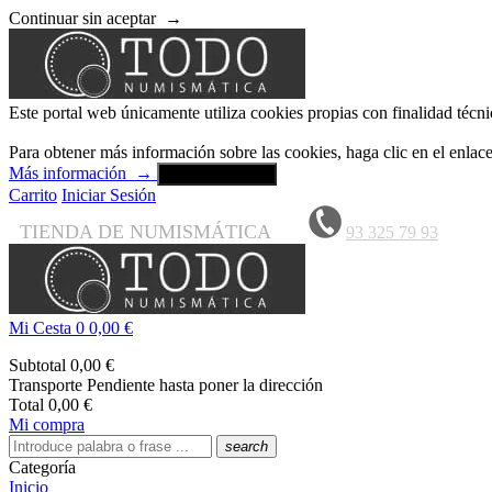
Continuar sin aceptar
→
Este portal web únicamente utiliza cookies propias con finalidad técni
Para obtener más información sobre las cookies, haga clic en el enla
Más información
→
Aceptar y cerrar
Carrito
Iniciar Sesión
TIENDA DE NUMISMÁTICA
93 325 79 93
Mi Cesta
0
0,00 €
Subtotal
0,00 €
Transporte
Pendiente hasta poner la dirección
Total
0,00 €
Mi compra
search
Categoría
Inicio