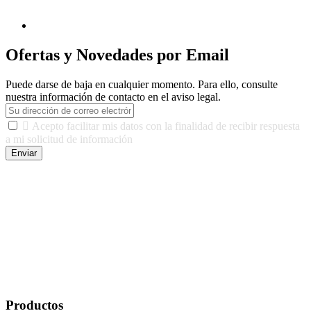
Ofertas y Novedades por Email
Puede darse de baja en cualquier momento. Para ello, consulte
nuestra información de contacto en el aviso legal.

Acepto facilitar mis datos con la finalidad de recibir respuesta
a mi solicitud de información
Enviar
De conformidad con las leyes y normativas aplicables, tienes
derecho a acceder, rectificar, limitar el tratamiento, oposición,
portabilidad y supresión de tus datos. Responsable De Tratamiento:
Javier Agustin Lopez Berdejo Finalidad: Mantener relaciones
comerciales/transaccionales con los usuarios interesados.
Legitimación: Consentimiento del usuario interesado. Destinatarios:
No se cederán datos a terceros, salvo autorización expresa del
usuario u obligación o permiso legal. Derechos: Acceso,
rectificación, supresión y oposición, entre otros. Para saber cómo
ejercer estos derechos visite nuestra página de
protección de datos
.
Productos