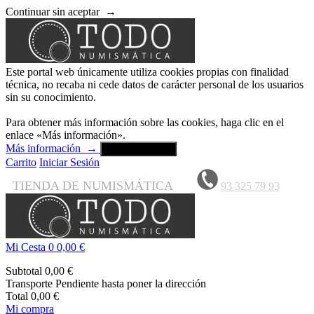
Continuar sin aceptar
→
Este portal web únicamente utiliza cookies propias con finalidad
técnica, no recaba ni cede datos de carácter personal de los usuarios
sin su conocimiento.
Para obtener más información sobre las cookies, haga clic en el
enlace «Más información».
Más información
→
Aceptar y cerrar
Carrito
Iniciar Sesión
TIENDA DE NUMISMÁTICA
93 325 79 93
Mi Cesta
0
0,00 €
Subtotal
0,00 €
Transporte
Pendiente hasta poner la dirección
Total
0,00 €
Mi compra