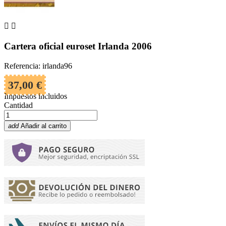


Cartera oficial euroset Irlanda 2006
Referencia: irlanda96
37,00 €
Impuestos incluidos
Cantidad
add
Añadir al carrito