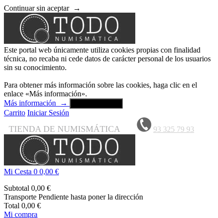
Continuar sin aceptar
→
Este portal web únicamente utiliza cookies propias con finalidad
técnica, no recaba ni cede datos de carácter personal de los usuarios
sin su conocimiento.
Para obtener más información sobre las cookies, haga clic en el
enlace «Más información».
Más información
→
Aceptar y cerrar
Carrito
Iniciar Sesión
TIENDA DE NUMISMÁTICA
93 325 79 93
Mi Cesta
0
0,00 €
Subtotal
0,00 €
Transporte
Pendiente hasta poner la dirección
Total
0,00 €
Mi compra