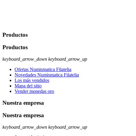
Legitimación: Consentimiento del usuario interesado. Destinatarios:
No se cederán datos a terceros, salvo autorización expresa del
usuario u obligación o permiso legal. Derechos: Acceso,
rectificación, supresión y oposición, entre otros. Para saber cómo
ejercer estos derechos visite nuestra página de
protección de datos
.
Productos
Productos
keyboard_arrow_down
keyboard_arrow_up
Ofertas Numismatica Filatelia
Novedades Numismatica Filatelia
Los más vendidos
Mapa del sitio
Vender monedas oro
Nuestra empresa
Nuestra empresa
keyboard_arrow_down
keyboard_arrow_up