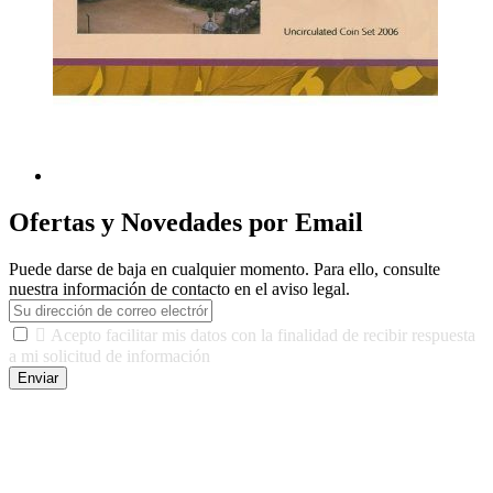
Ofertas y Novedades por Email
Puede darse de baja en cualquier momento. Para ello, consulte
nuestra información de contacto en el aviso legal.

Acepto facilitar mis datos con la finalidad de recibir respuesta
a mi solicitud de información
Enviar
De conformidad con las leyes y normativas aplicables, tienes
derecho a acceder, rectificar, limitar el tratamiento, oposición,
portabilidad y supresión de tus datos. Responsable De Tratamiento:
Javier Agustin Lopez Berdejo Finalidad: Mantener relaciones
comerciales/transaccionales con los usuarios interesados.