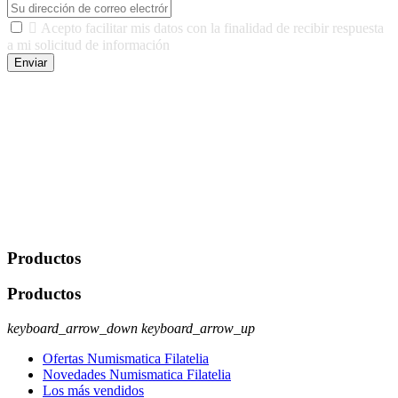

Acepto facilitar mis datos con la finalidad de recibir respuesta
a mi solicitud de información
Enviar
De conformidad con las leyes y normativas aplicables, tienes
derecho a acceder, rectificar, limitar el tratamiento, oposición,
portabilidad y supresión de tus datos. Responsable De Tratamiento:
Javier Agustin Lopez Berdejo Finalidad: Mantener relaciones
comerciales/transaccionales con los usuarios interesados.
Legitimación: Consentimiento del usuario interesado. Destinatarios:
No se cederán datos a terceros, salvo autorización expresa del
usuario u obligación o permiso legal. Derechos: Acceso,
rectificación, supresión y oposición, entre otros. Para saber cómo
ejercer estos derechos visite nuestra página de
protección de datos
.
Productos
Productos
keyboard_arrow_down
keyboard_arrow_up
Ofertas Numismatica Filatelia
Novedades Numismatica Filatelia
Los más vendidos