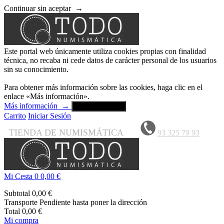
Continuar sin aceptar
→
Este portal web únicamente utiliza cookies propias con finalidad
técnica, no recaba ni cede datos de carácter personal de los usuarios
sin su conocimiento.
Para obtener más información sobre las cookies, haga clic en el
enlace «Más información».
Más información
→
Aceptar y cerrar
Carrito
Iniciar Sesión
TIENDA DE NUMISMÁTICA
93 325 79 93
Mi Cesta
0
0,00 €
Subtotal
0,00 €
Transporte
Pendiente hasta poner la dirección
Total
0,00 €
Mi compra