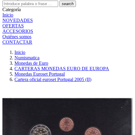
search
Categoría
Inicio
NOVEDADES
OFERTAS
ACCESORIOS
Quiénes somos
CONTACTAR
Inicio
Numismatica
Monedas de Euro
CARTERAS MONEDAS EURO DE EUROPA
Monedas Euroset Portugal
Cartera oficial euroset Portugal 2005 (II)