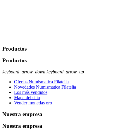
portabilidad y supresión de tus datos. Responsable De Tratamiento:
Javier Agustin Lopez Berdejo Finalidad: Mantener relaciones
comerciales/transaccionales con los usuarios interesados.
Legitimación: Consentimiento del usuario interesado. Destinatarios:
No se cederán datos a terceros, salvo autorización expresa del
usuario u obligación o permiso legal. Derechos: Acceso,
rectificación, supresión y oposición, entre otros. Para saber cómo
ejercer estos derechos visite nuestra página de
protección de datos
.
Productos
Productos
keyboard_arrow_down
keyboard_arrow_up
Ofertas Numismatica Filatelia
Novedades Numismatica Filatelia
Los más vendidos
Mapa del sitio
Vender monedas oro
Nuestra empresa
Nuestra empresa