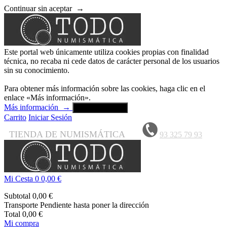
Continuar sin aceptar
→
Este portal web únicamente utiliza cookies propias con finalidad
técnica, no recaba ni cede datos de carácter personal de los usuarios
sin su conocimiento.
Para obtener más información sobre las cookies, haga clic en el
enlace «Más información».
Más información
→
Aceptar y cerrar
Carrito
Iniciar Sesión
TIENDA DE NUMISMÁTICA
93 325 79 93
Mi Cesta
0
0,00 €
Subtotal
0,00 €
Transporte
Pendiente hasta poner la dirección
Total
0,00 €
Mi compra