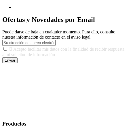
Ofertas y Novedades por Email
Puede darse de baja en cualquier momento. Para ello, consulte
nuestra información de contacto en el aviso legal.

Acepto facilitar mis datos con la finalidad de recibir respuesta
a mi solicitud de información
Enviar
De conformidad con las leyes y normativas aplicables, tienes
derecho a acceder, rectificar, limitar el tratamiento, oposición,
portabilidad y supresión de tus datos. Responsable De Tratamiento:
Javier Agustin Lopez Berdejo Finalidad: Mantener relaciones
comerciales/transaccionales con los usuarios interesados.
Legitimación: Consentimiento del usuario interesado. Destinatarios:
No se cederán datos a terceros, salvo autorización expresa del
usuario u obligación o permiso legal. Derechos: Acceso,
rectificación, supresión y oposición, entre otros. Para saber cómo
ejercer estos derechos visite nuestra página de
protección de datos
.
Productos