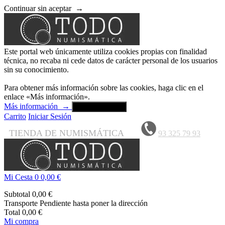
Continuar sin aceptar
→
Este portal web únicamente utiliza cookies propias con finalidad
técnica, no recaba ni cede datos de carácter personal de los usuarios
sin su conocimiento.
Para obtener más información sobre las cookies, haga clic en el
enlace «Más información».
Más información
→
Aceptar y cerrar
Carrito
Iniciar Sesión
TIENDA DE NUMISMÁTICA
93 325 79 93
Mi Cesta
0
0,00 €
Subtotal
0,00 €
Transporte
Pendiente hasta poner la dirección
Total
0,00 €
Mi compra