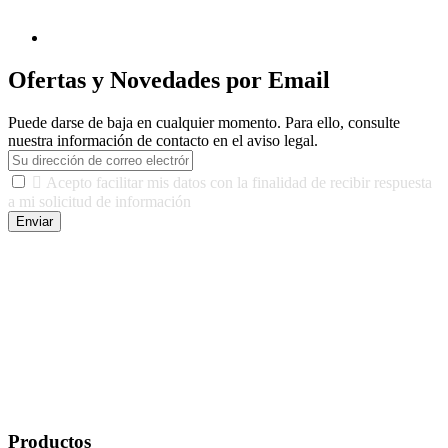
Ofertas y Novedades por Email
Puede darse de baja en cualquier momento. Para ello, consulte
nuestra información de contacto en el aviso legal.

Acepto facilitar mis datos con la finalidad de recibir respuesta
a mi solicitud de información
Enviar
De conformidad con las leyes y normativas aplicables, tienes
derecho a acceder, rectificar, limitar el tratamiento, oposición,
portabilidad y supresión de tus datos. Responsable De Tratamiento:
Javier Agustin Lopez Berdejo Finalidad: Mantener relaciones
comerciales/transaccionales con los usuarios interesados.
Legitimación: Consentimiento del usuario interesado. Destinatarios:
No se cederán datos a terceros, salvo autorización expresa del
usuario u obligación o permiso legal. Derechos: Acceso,
rectificación, supresión y oposición, entre otros. Para saber cómo
ejercer estos derechos visite nuestra página de
protección de datos
.
Productos