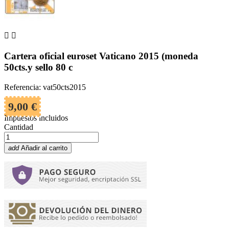


Cartera oficial euroset Vaticano 2015 (moneda
50cts.y sello 80 c
Referencia: vat50cts2015
9,00 €
Impuestos incluidos
Cantidad
add
Añadir al carrito