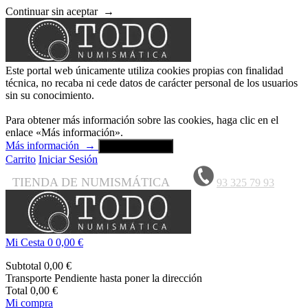
Continuar sin aceptar
→
Este portal web únicamente utiliza cookies propias con finalidad
técnica, no recaba ni cede datos de carácter personal de los usuarios
sin su conocimiento.
Para obtener más información sobre las cookies, haga clic en el
enlace «Más información».
Más información
→
Aceptar y cerrar
Carrito
Iniciar Sesión
TIENDA DE NUMISMÁTICA
93 325 79 93
Mi Cesta
0
0,00 €
Subtotal
0,00 €
Transporte
Pendiente hasta poner la dirección
Total
0,00 €
Mi compra