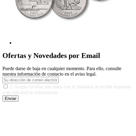
Ofertas y Novedades por Email
Puede darse de baja en cualquier momento. Para ello, consulte
nuestra información de contacto en el aviso legal.

Acepto facilitar mis datos con la finalidad de recibir respuesta
a mi solicitud de información
Enviar
De conformidad con las leyes y normativas aplicables, tienes
derecho a acceder, rectificar, limitar el tratamiento, oposición,
portabilidad y supresión de tus datos. Responsable De Tratamiento:
Javier Agustin Lopez Berdejo Finalidad: Mantener relaciones
comerciales/transaccionales con los usuarios interesados.
Legitimación: Consentimiento del usuario interesado. Destinatarios: