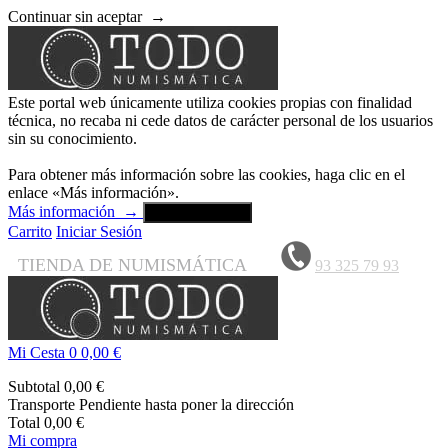
Continuar sin aceptar
→
Este portal web únicamente utiliza cookies propias con finalidad
técnica, no recaba ni cede datos de carácter personal de los usuarios
sin su conocimiento.
Para obtener más información sobre las cookies, haga clic en el
enlace «Más información».
Más información
→
Aceptar y cerrar
Carrito
Iniciar Sesión
TIENDA DE NUMISMÁTICA
93 325 79 93
Mi Cesta
0
0,00 €
Subtotal
0,00 €
Transporte
Pendiente hasta poner la dirección
Total
0,00 €
Mi compra