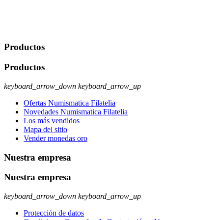
No se cederán datos a terceros, salvo autorización expresa del
usuario u obligación o permiso legal. Derechos: Acceso,
rectificación, supresión y oposición, entre otros. Para saber cómo
ejercer estos derechos visite nuestra página de
protección de datos
.
Productos
Productos
keyboard_arrow_down
keyboard_arrow_up
Ofertas Numismatica Filatelia
Novedades Numismatica Filatelia
Los más vendidos
Mapa del sitio
Vender monedas oro
Nuestra empresa
Nuestra empresa
keyboard_arrow_down
keyboard_arrow_up
Protección de datos